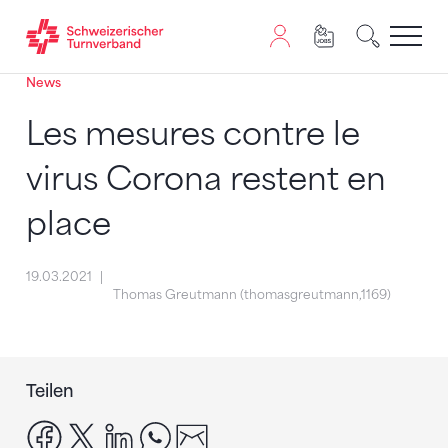
News
Zum Inhalt springen
Zur Sitemap navigieren
Zum Navigieren dieser Seite wird JavaScript benötigt. A
Les mesures contre le
virus Corona restent en
place
19.03.2021
Thomas Greutmann (thomasgreutmann,1169)
Teilen
facebook
x
linkedin
whatsapp
email