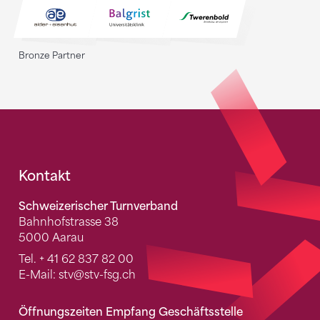
Bronze Partner
Fusszeile
Kontakt
Schweizerischer Turnverband
Bahnhofstrasse 38
5000 Aarau
Tel.
+ 41 62 837 82 00
E-Mail:
stv
@stv-fsg.ch
Öffnungszeiten Empfang Geschäftsstelle