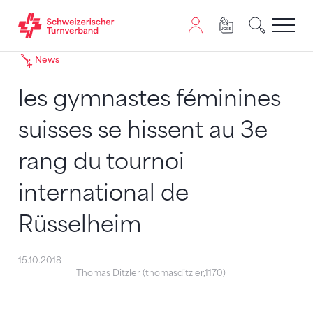
Zum Inhalt springen
Zur Sitemap navigieren
Zum Navigieren dieser Seite wird JavaScript benötigt. A
News
les gymnastes féminines
suisses se hissent au 3e
rang du tournoi
international de
Rüsselheim
15.10.2018
Thomas Ditzler (thomasditzler,1170)