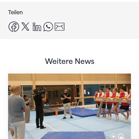
Teilen
facebook
x
linkedin
whatsapp
email
Weitere News
Mit klaren Zielen nach Zagreb