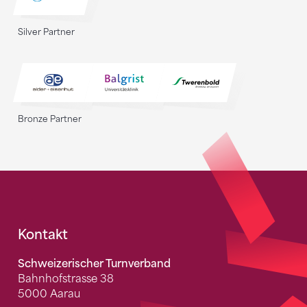
Silver Partner
Bronze Partner
Fusszeile
Kontakt
Schweizerischer Turnverband
Bahnhofstrasse 38
5000 Aarau