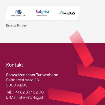
Bronze Partner
Fusszeile
Kontakt
Schweizerischer Turnverband
Bahnhofstrasse 38
5000 Aarau
Tel.
+ 41 62 837 82 00
E-Mail:
stv
@stv-fsg.ch