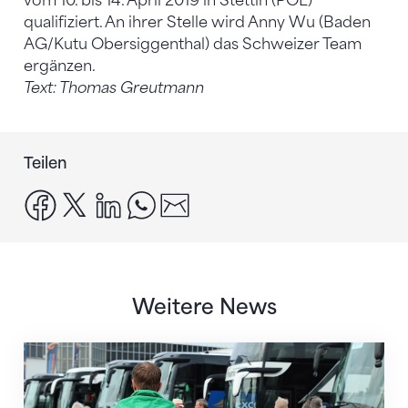
vom 10. bis 14. April 2019 in Stettin (POL)
qualifiziert. An ihrer Stelle wird Anny Wu (Baden
AG/Kutu Obersiggenthal) das Schweizer Team
ergänzen.
Text: Thomas Greutmann
Teilen
facebook
x
linkedin
whatsapp
email
Weitere News
Twerenbold wird offizieller Reisepartner des STV