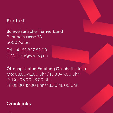
Fusszeile
Kontakt
Schweizerischer Turnverband
Bahnhofstrasse 38
5000 Aarau
Tel.
+ 41 62 837 82 00
E-Mail:
stv
@stv-fsg.ch
Öffnungszeiten Empfang Geschäftsstelle
Mo: 08.00–12.00 Uhr / 13.30–17.00 Uhr
Di-Do: 08.00–13.00 Uhr
Fr: 08.00–12.00 Uhr / 13.30–16.00 Uhr
Quicklinks