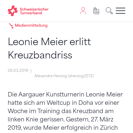
Zum Inhalt springen
Zur Sitemap navigieren
Zum Navigieren dieser Seite wird JavaScript benötigt. A
Medienmitteilung
Leonie Meier erlitt
Kreuzbandriss
28.03.2019
Alexandra Herzog (aherzog,1272)
Die Aargauer Kunstturnerin Leonie Meier
hatte sich am Weltcup in Doha vor einer
Woche im Training das Kreuzband am
linken Knie gerissen. Gestern, 27. März
2019, wurde Meier erfolgreich in Zürich