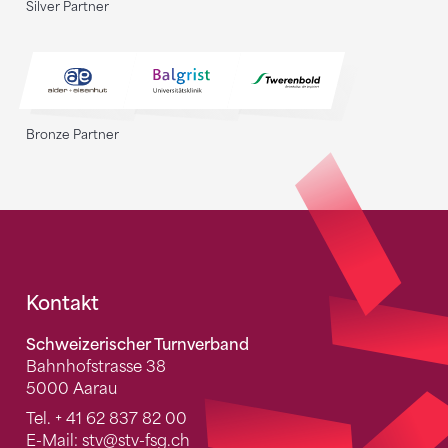
Silver Partner
Bronze Partner
Fusszeile
Kontakt
Schweizerischer Turnverband
Bahnhofstrasse 38
5000 Aarau
Tel.
+ 41 62 837 82 00
E-Mail:
stv
@stv-fsg.ch