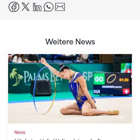
facebook
x
linkedin
whatsapp
email
Weitere News
Nächster Halt: Weltmeisterschaft
News