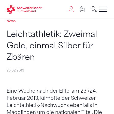
News
Zum Inhalt springen
Zur Sitemap navigieren
Zum Navigieren dieser Seite wird JavaScript benötigt. A
Leichtathletik: Zweimal
Gold, einmal Silber für
Zbären
25.02.2013
Eine Woche nach der Elite, am 23./24.
Februar 2013, kämpfte der Schweizer
Leichtathletik-Nachwuchs ebenfalls in
Magglingen um die nationalen Titel. Die