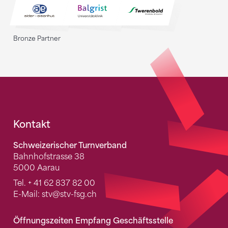
Bronze Partner
Fusszeile
Kontakt
Schweizerischer Turnverband
Bahnhofstrasse 38
5000 Aarau
Tel.
+ 41 62 837 82 00
E-Mail:
stv
@stv-fsg.ch
Öffnungszeiten Empfang Geschäftsstelle