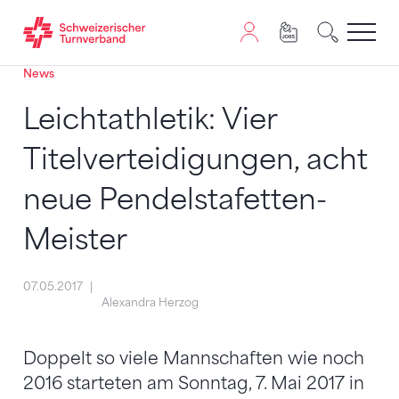
News
Zum Inhalt springen
Zur Sitemap navigieren
Zum Navigieren dieser Seite wird JavaScript benötigt. A
Leichtathletik: Vier
Titelverteidigungen, acht
neue Pendelstafetten-
Meister
07.05.2017
Alexandra Herzog
Doppelt so viele Mannschaften wie noch
2016 starteten am Sonntag, 7. Mai 2017 in