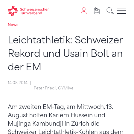
News
Zum Inhalt springen
Zur Sitemap navigieren
Zum Navigieren dieser Seite wird JavaScript benötigt. A
Leichtathletik: Schweizer
Rekord und Usain Bolt an
der EM
14.08.2014
Peter Friedli, GYMlive
Am zweiten EM-Tag, am Mittwoch, 13.
August holten Kariem Hussein und
Mujinga Kambundji in Zürich die
Schweizer Leichtathletik-Kohlen aus dem