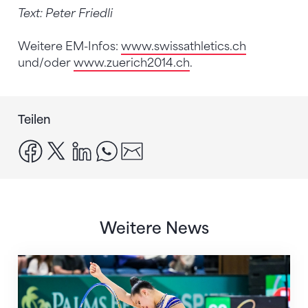
Text: Peter Friedli
Weitere EM-Infos:
www.swissathletics.ch
und/oder
www.zuerich2014.ch
.
Teilen
facebook
x
linkedin
whatsapp
email
Weitere News
Nächster Halt: Weltmeisterschaft