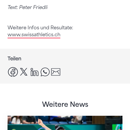
Text: Peter Friedli
Weitere Infos und Resultate:
www.swissathletics.ch
Teilen
facebook
x
linkedin
whatsapp
email
Weitere News
Nächster Halt: Weltmeisterschaft