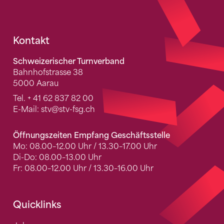
Fusszeile
Kontakt
Schweizerischer Turnverband
Bahnhofstrasse 38
5000 Aarau
Tel.
+ 41 62 837 82 00
E-Mail:
stv
@stv-fsg.ch
Öffnungszeiten Empfang Geschäftsstelle
Mo: 08.00–12.00 Uhr / 13.30–17.00 Uhr
Di-Do: 08.00–13.00 Uhr
Fr: 08.00–12.00 Uhr / 13.30–16.00 Uhr
Quicklinks