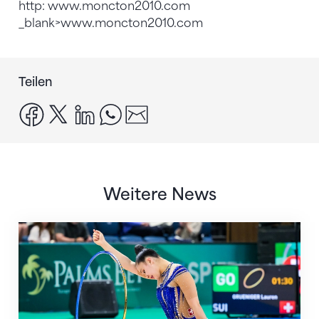
http: www.moncton2010.com
_blank>www.moncton2010.com
Teilen
facebook
x
linkedin
whatsapp
email
Weitere News
Nächster Halt: Weltmeisterschaft