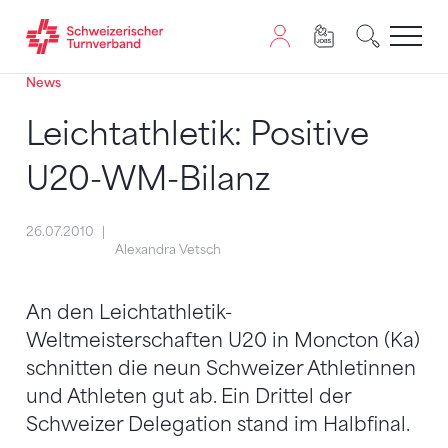
News
Zum Inhalt springen
Zur Sitemap navigieren
Zum Navigieren dieser Seite wird JavaScript benötigt. A
Leichtathletik: Positive
U20-WM-Bilanz
26.07.2010
Alexandra Vetsch
An den Leichtathletik-
Weltmeisterschaften U20 in Moncton (Ka)
schnitten die neun Schweizer Athletinnen
und Athleten gut ab. Ein Drittel der
Schweizer Delegation stand im Halbfinal.