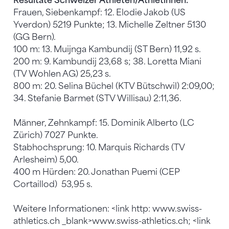
Resultate Schweizer Athleten/Athletinnen:
Frauen, Siebenkampf: 12. Elodie Jakob (US
Yverdon) 5219 Punkte; 13. Michelle Zeltner 5130
(GG Bern).
100 m: 13. Muijnga Kambundij (ST Bern) 11,92 s.
200 m: 9. Kambundij 23,68 s; 38. Loretta Miani
(TV Wohlen AG) 25,23 s.
800 m: 20. Selina Büchel (KTV Bütschwil) 2:09,00;
34. Stefanie Barmet (STV Willisau) 2:11,36.
Männer, Zehnkampf: 15. Dominik Alberto (LC
Zürich) 7027 Punkte.
Stabhochsprung: 10. Marquis Richards (TV
Arlesheim) 5,00.
400 m Hürden: 20. Jonathan Puemi (CEP
Cortaillod) 53,95 s.
Weitere Informationen: <link http: www.swiss-
athletics.ch _blank>www.swiss-athletics.ch; <link