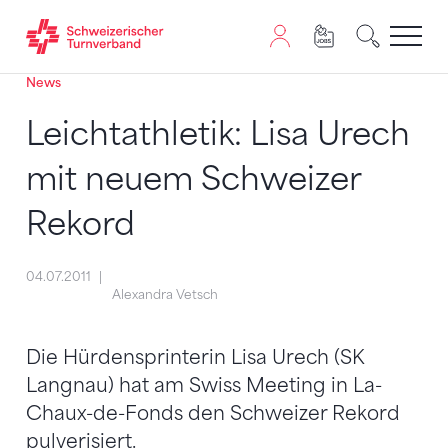
News
Zum Inhalt springen
Zur Sitemap navigieren
Zum Navigieren dieser Seite wird JavaScript benötigt. A
Leichtathletik: Lisa Urech
mit neuem Schweizer
Rekord
04.07.2011
Alexandra Vetsch
Die Hürdensprinterin Lisa Urech (SK
Langnau) hat am Swiss Meeting in La-
Chaux-de-Fonds den Schweizer Rekord
pulverisiert.