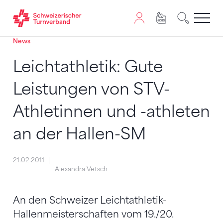
News
Zum Inhalt springen
Zur Sitemap navigieren
Zum Navigieren dieser Seite wird JavaScript benötigt. A
Leichtathletik: Gute
Leistungen von STV-
Athletinnen und -athleten
an der Hallen-SM
21.02.2011
Alexandra Vetsch
An den Schweizer Leichtathletik-
Hallenmeisterschaften vom 19./20.