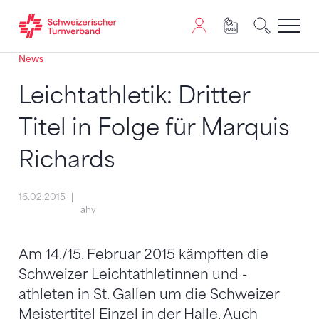
News
Zum Inhalt springen
Zur Sitemap navigieren
Zum Navigieren dieser Seite wird JavaScript benötigt. A
Leichtathletik: Dritter
Titel in Folge für Marquis
Richards
16.02.2015
ahv
Am 14./15. Februar 2015 kämpften die
Schweizer Leichtathletinnen und -
athleten in St. Gallen um die Schweizer
Meistertitel Einzel in der Halle. Auch