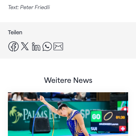
Text: Peter Friedli
Teilen
facebook
x
linkedin
whatsapp
email
Weitere News
Nächster Halt: Weltmeisterschaft