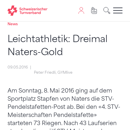
News
Zum Inhalt springen
Zur Sitemap navigieren
Zum Navigieren dieser Seite wird JavaScript benötigt. A
Leichtathletik: Dreimal
Naters-Gold
09.05.2016
Peter Friedli, GYMlive
Am Sonntag, 8. Mai 2016 ging auf dem
Sportplatz Stapfen von Naters die STV-
Pendelstafetten-Post ab. Bei den «4. STV-
Meisterschaften Pendelstafette»
starteten 73 Riegen. Nach 43 Laufserien