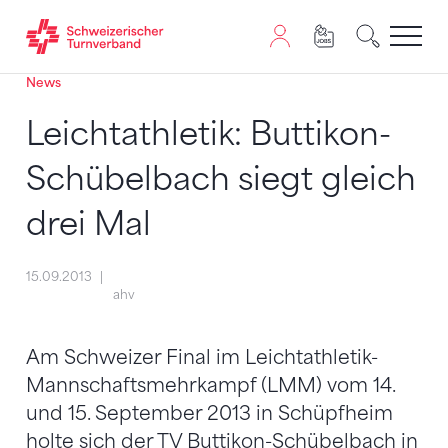
News
Zum Inhalt springen
Zur Sitemap navigieren
Zum Navigieren dieser Seite wird JavaScript benötigt. A
Leichtathletik: Buttikon-
Schübelbach siegt gleich
drei Mal
15.09.2013
ahv
Am Schweizer Final im Leichtathletik-
Mannschaftsmehrkampf (LMM) vom 14.
und 15. September 2013 in Schüpfheim
holte sich der TV Buttikon-Schübelbach in