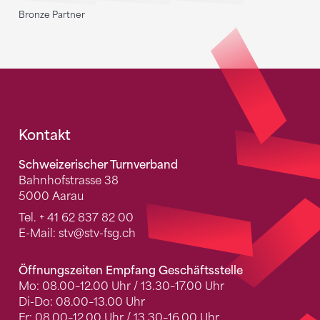
Bronze Partner
Fusszeile
Kontakt
Schweizerischer Turnverband
Bahnhofstrasse 38
5000 Aarau
Tel.
+ 41 62 837 82 00
E-Mail:
stv
@stv-fsg.ch
Öffnungszeiten Empfang Geschäftsstelle
Mo: 08.00–12.00 Uhr / 13.30–17.00 Uhr
Di-Do: 08.00–13.00 Uhr
Fr: 08.00–12.00 Uhr / 13.30–16.00 Uhr