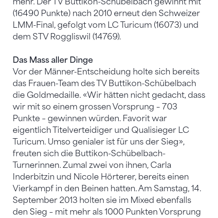
mehr. Der TV Buttikon-Schübelbach gewinnt mit
(16490 Punkte) nach 2010 erneut den Schweizer
LMM-Final, gefolgt vom LC Turicum (16073) und
dem STV Roggliswil (14769).
Das Mass aller Dinge
Vor der Männer-Entscheidung holte sich bereits
das Frauen-Team des TV Buttikon-Schübelbach
die Goldmedaille. «Wir hätten nicht gedacht, dass
wir mit so einem grossen Vorsprung – 703
Punkte – gewinnen würden. Favorit war
eigentlich Titelverteidiger und Qualisieger LC
Turicum. Umso genialer ist für uns der Sieg»,
freuten sich die Buttikon-Schübelbach-
Turnerinnen. Zumal zwei von ihnen, Carla
Inderbitzin und Nicole Hörterer, bereits einen
Vierkampf in den Beinen hatten. Am Samstag, 14.
September 2013 holten sie im Mixed ebenfalls
den Sieg – mit mehr als 1000 Punkten Vorsprung