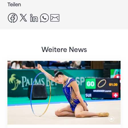
Teilen
facebook
x
linkedin
whatsapp
email
Weitere News
Nächster Halt: Weltmeisterschaft