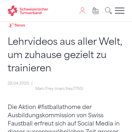
Zum Inhalt springen
Zur Sitemap navigieren
Zum Navigieren dieser Seite wird JavaScript benötigt. A
News
Lehrvideos aus aller Welt,
um zuhause gezielt zu
trainieren
28.04.2020
Marc Frey (marc.frey,7750)
Die Aktion #fistballathome der
Ausbildungskommission von Swiss
Faustball erfreut sich auf Social Media in
dieser aussergewöhnlichen Zeit grosser