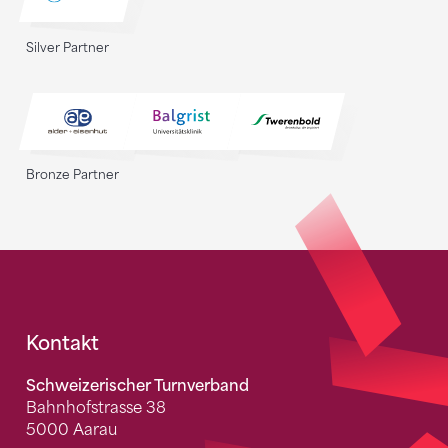
Silver Partner
Bronze Partner
Fusszeile
Kontakt
Schweizerischer Turnverband
Bahnhofstrasse 38
5000 Aarau