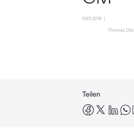
09.11.2018
Thomas Ditzl
Teilen
facebook
x
linke