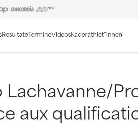
Coop
Concordia
Ochsner Sport
s
Resultate
Termine
Videos
Kaderathlet*innen
tigt. Alternativ können Sie die Sitemap ohne Jav
o Lachavanne/Pr
e aux qualificati