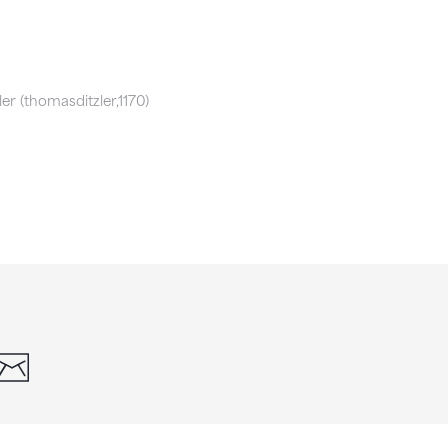
er (thomasditzler,1170)
din
whatsapp
email