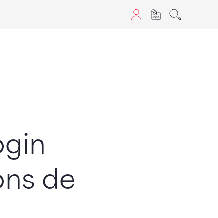
aScript nutzen.
ogin
ons de