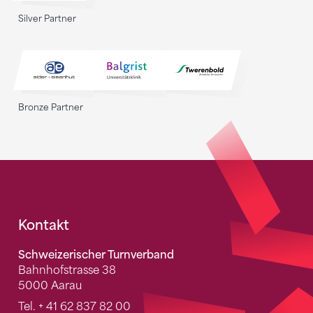
Silver Partner
Bronze Partner
Fusszeile
Kontakt
Schweizerischer Turnverband
Bahnhofstrasse 38
5000 Aarau
Tel.
+ 41 62 837 82 00