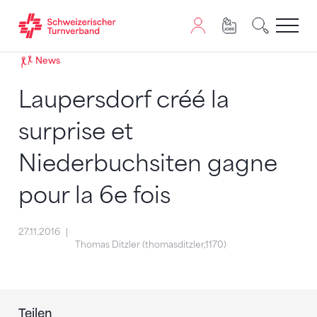
Zum Inhalt springen
Zur Sitemap navigieren
Zum Navigieren dieser Seite wird JavaScript benötigt. A
News
Laupersdorf créé la
surprise et
Niederbuchsiten gagne
pour la 6e fois
27.11.2016
Thomas Ditzler (thomasditzler,1170)
Teilen