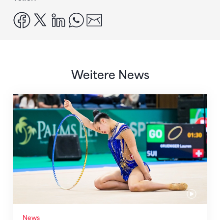
facebook
x
linkedin
whatsapp
email
Weitere News
Nächster Halt: Weltmeisterschaft
News