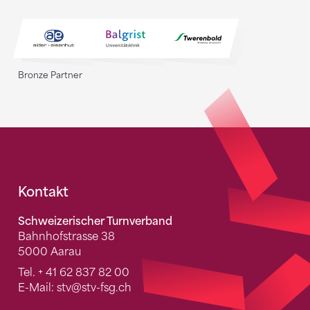
Bronze Partner
Fusszeile
Kontakt
Schweizerischer Turnverband
Bahnhofstrasse 38
5000 Aarau
Tel.
+ 41 62 837 82 00
E-Mail:
stv
@stv-fsg.ch