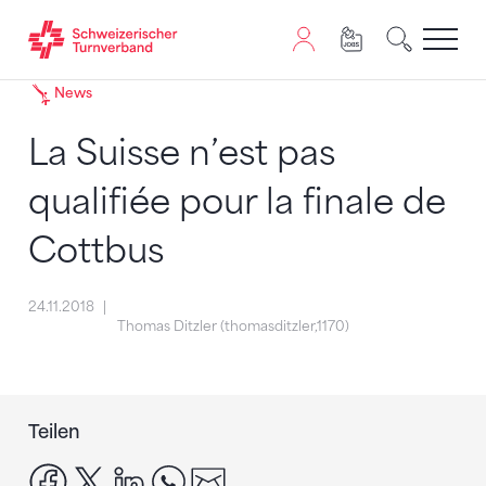
Zum Inhalt springen
Zur Sitemap navigieren
Zum Navigieren dieser Seite wird JavaScript benötigt. A
News
La Suisse n’est pas
qualifiée pour la finale de
Cottbus
24.11.2018
Thomas Ditzler (thomasditzler,1170)
Teilen
facebook
x
linkedin
whatsapp
email