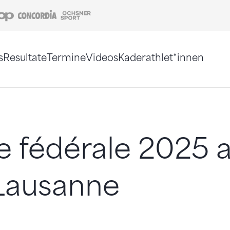
Coop
Concordia
Ochsner Sport
s
Resultate
Termine
Videos
Kaderathlet*innen
tigt. Alternativ können Sie die Sitemap ohne Jav
e fédérale 2025 
 Lausanne