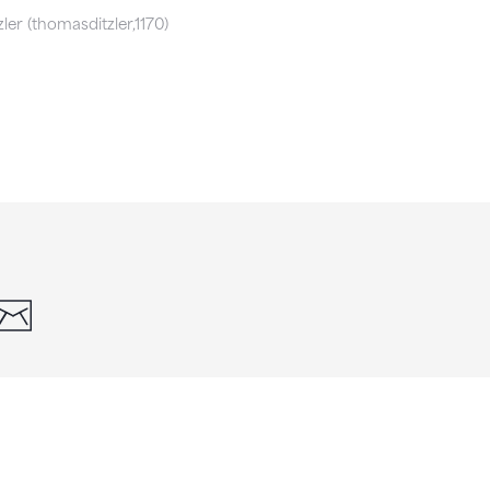
er (thomasditzler,1170)
din
whatsapp
email