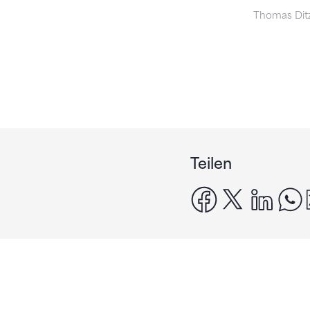
Thomas Ditzl
Teilen
facebook
x
linke