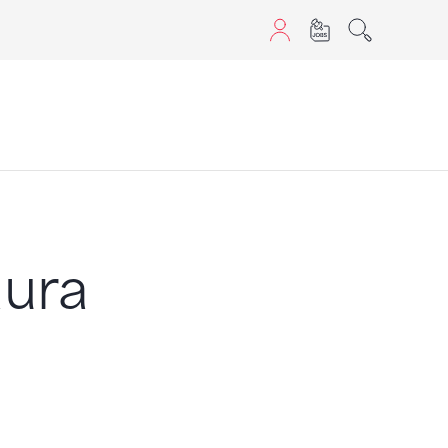
aScript nutzen.
aura