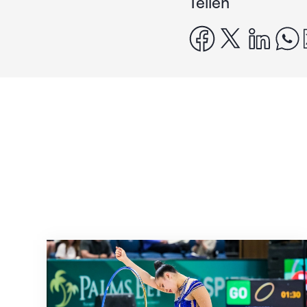
Teilen
facebook
x
linke
Nächster Halt: Weltmeisterschaft