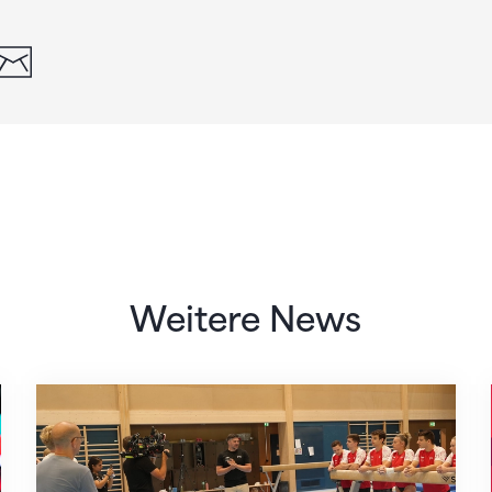
din
whatsapp
email
Weitere News
Mit klaren Zielen nach Zagreb