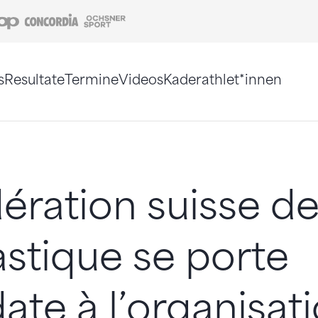
Coop
Concordia
Ochsner Sport
s
Resultate
Termine
Videos
Kaderathlet*innen
tigt. Alternativ können Sie die Sitemap ohne Jav
ération suisse d
stique se porte
ate à l’organisat