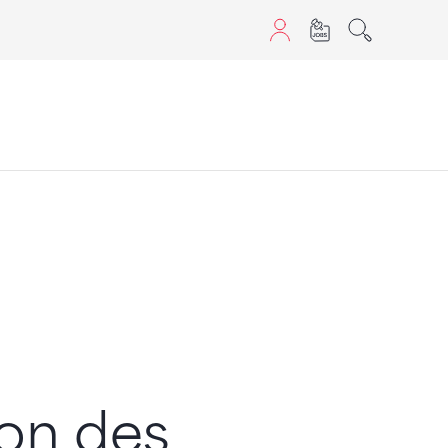
aScript nutzen.
e
ion des