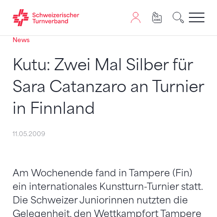
News
Zum Inhalt springen
Zur Sitemap navigieren
Zum Navigieren dieser Seite wird JavaScript benötigt. A
Kutu: Zwei Mal Silber für
Sara Catanzaro an Turnier
in Finnland
11.05.2009
Am Wochenende fand in Tampere (Fin)
ein internationales Kunstturn-Turnier statt.
Die Schweizer Juniorinnen nutzten die
Gelegenheit, den Wettkampfort Tampere