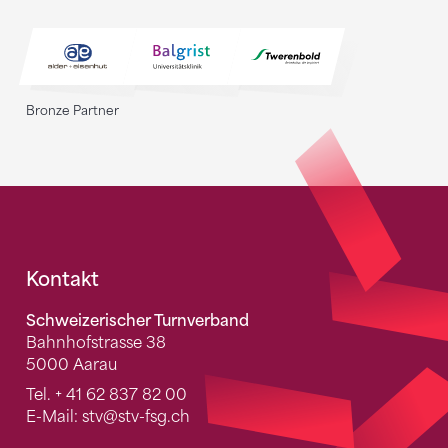
Bronze Partner
Fusszeile
Kontakt
Schweizerischer Turnverband
Bahnhofstrasse 38
5000 Aarau
Tel.
+ 41 62 837 82 00
E-Mail:
stv
@stv-fsg.ch