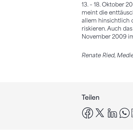
13. – 18. Oktober 
meint die enttäus
allem hinsichtlich 
riskieren. Auch da
November 2009 im H
Renate Ried, Medi
Teilen
facebook
x
linke