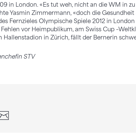
2009 in London. «Es tut weh, nicht an die WM in 
chte Yasmin Zimmermann, «doch die Gesundheit g
des Fernzieles Olympische Spiele 2012 in London gi
s Fehlen vor Heimpublikum, am Swiss Cup –Weltkl
allenstadion in Zürich, fällt der Bernerin schwe
enchefin STV
din
whatsapp
email