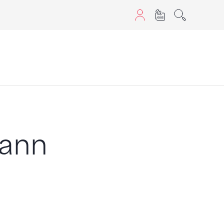
aScript nutzen.
mann