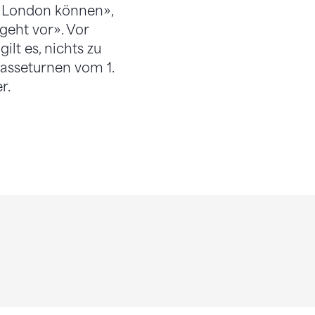
zu London können»,
eht vor». Vor
lt es, nichts zu
asseturnen vom 1.
r.