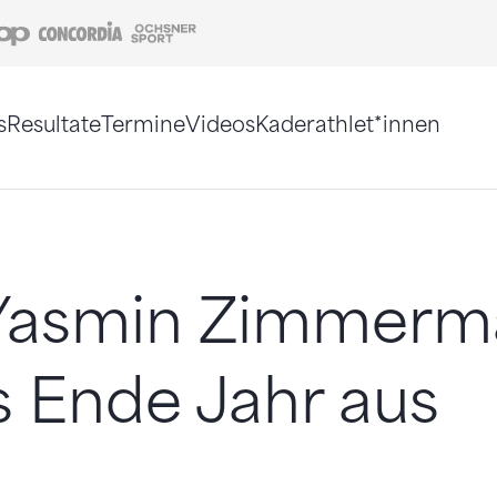
Coop
Concordia
Ochsner Sport
s
Resultate
Termine
Videos
Kaderathlet*innen
tigt. Alternativ können Sie die Sitemap ohne Jav
 Yasmin Zimmer
is Ende Jahr aus