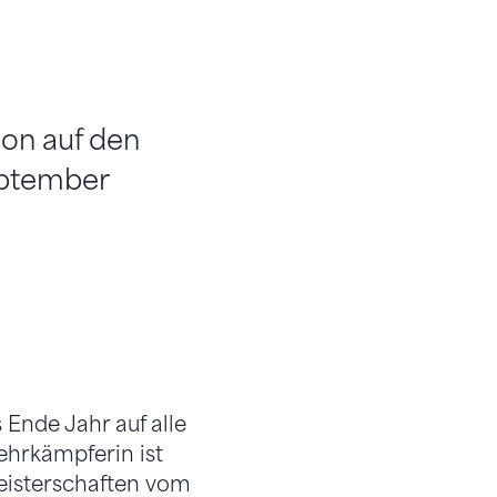
on auf den
eptember
Ende Jahr auf alle
ehrkämpferin ist
eisterschaften vom