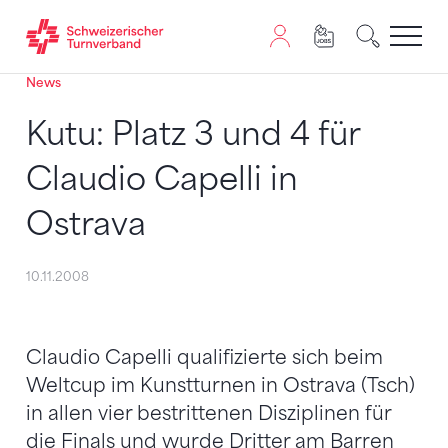
News
Zum Inhalt springen
Zur Sitemap navigieren
Zum Navigieren dieser Seite wird JavaScript benötigt. A
Kutu: Platz 3 und 4 für
Claudio Capelli in
Ostrava
10.11.2008
Claudio Capelli qualifizierte sich beim
Weltcup im Kunstturnen in Ostrava (Tsch)
in allen vier bestrittenen Disziplinen für
die Finals und wurde Dritter am Barren