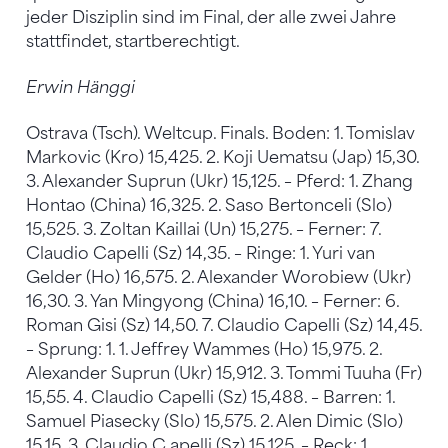
jeder Disziplin sind im Final, der alle zwei Jahre
stattfindet, startberechtigt.
Erwin Hänggi
Ostrava (Tsch). Weltcup. Finals. Boden: 1. Tomislav
Markovic (Kro) 15,425. 2. Koji Uematsu (Jap) 15,30.
3. Alexander Suprun (Ukr) 15,125. – Pferd: 1. Zhang
Hontao (China) 16,325. 2. Saso Bertonceli (Slo)
15,525. 3. Zoltan Kaillai (Un) 15,275. – Ferner: 7.
Claudio Capelli (Sz) 14,35. – Ringe: 1. Yuri van
Gelder (Ho) 16,575. 2. Alexander Worobiew (Ukr)
16,30. 3. Yan Mingyong (China) 16,10. – Ferner: 6.
Roman Gisi (Sz) 14,50. 7. Claudio Capelli (Sz) 14,45.
– Sprung: 1. 1. Jeffrey Wammes (Ho) 15,975. 2.
Alexander Suprun (Ukr) 15,912. 3. Tommi Tuuha (Fr)
15,55. 4. Claudio Capelli (Sz) 15,488. – Barren: 1.
Samuel Piasecky (Slo) 15,575. 2. Alen Dimic (Slo)
15,15. 3. Claudio C apelli (Sz) 15,125. – Reck: 1.