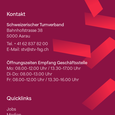
Fusszeile
Kontakt
Schweizerischer Turnverband
Bahnhofstrasse 38
5000 Aarau
Tel.
+ 41 62 837 82 00
E-Mail:
stv
@stv-fsg.ch
Öffnungszeiten Empfang Geschäftsstelle
Mo: 08.00–12.00 Uhr / 13.30–17.00 Uhr
Di-Do: 08.00–13.00 Uhr
Fr: 08.00–12.00 Uhr / 13.30–16.00 Uhr
Quicklinks
Jobs