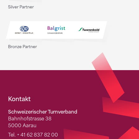
Silver Partner
Bronze Partner
Fusszeile
Kontakt
Schweizerischer Turnverband
Bahnhofstrasse 38
5000 Aarau
Tel.
+ 41 62 837 82 00