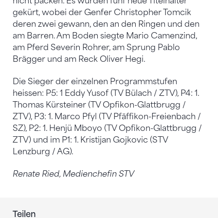
nicht packen. Es wurden fünf neue Titelhalter
gekürt, wobei der Genfer Christopher Tomcik
deren zwei gewann, den an den Ringen und den
am Barren. Am Boden siegte Mario Camenzind,
am Pferd Severin Rohrer, am Sprung Pablo
Brägger und am Reck Oliver Hegi.
Die Sieger der einzelnen Programmstufen
heissen: P5: 1 Eddy Yusof (TV Bülach / ZTV), P4: 1.
Thomas Kürsteiner (TV Opfikon-Glattbrugg /
ZTV), P3: 1. Marco Pfyl (TV Pfäffikon-Freienbach /
SZ), P2: 1. Henjü Mboyo (TV Opfikon-Glattbrugg /
ZTV) und im P1: 1. Kristijan Gojkovic (STV
Lenzburg / AG).
Renate Ried, Medienchefin STV
Teilen