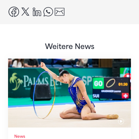
facebook
x
linkedin
whatsapp
email
Weitere News
Nächster Halt: Weltmeisterschaft
News