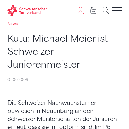
News
Zum Inhalt springen
Zur Sitemap navigieren
Zum Navigieren dieser Seite wird JavaScript benötigt. A
Kutu: Michael Meier ist
Schweizer
Juniorenmeister
07.06.2009
Die Schweizer Nachwuchsturner
bewiesen in Neuenburg an den
Schweizer Meisterschaften der Junioren
erneut, dass sie in Topform sind. Im P6