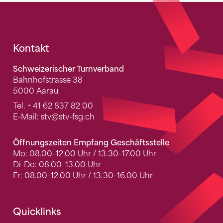
Fusszeile
Kontakt
Schweizerischer Turnverband
Bahnhofstrasse 38
5000 Aarau
Tel.
+ 41 62 837 82 00
E-Mail:
stv
@stv-fsg.ch
Öffnungszeiten Empfang Geschäftsstelle
Mo: 08.00–12.00 Uhr / 13.30–17.00 Uhr
Di-Do: 08.00–13.00 Uhr
Fr: 08.00–12.00 Uhr / 13.30–16.00 Uhr
Quicklinks