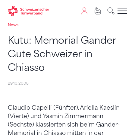
News
Zum Inhalt springen
Zur Sitemap navigieren
Zum Navigieren dieser Seite wird JavaScript benötigt. A
Kutu: Memorial Gander -
Gute Schweizer in
Chiasso
29.10.2008
Claudio Capelli (Fünfter), Ariella Kaeslin
(Vierte) und Yasmin Zimmermann
(Sechste) klassierten sich beim Gander-
Memorial in Chiasso mitten in der