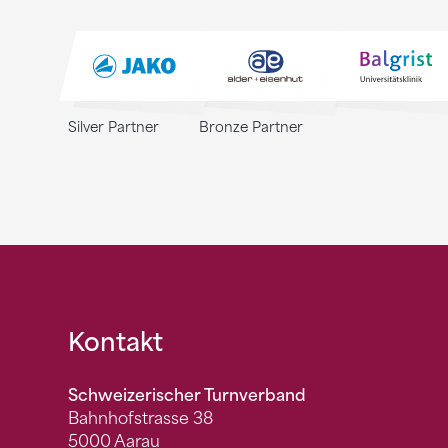
Silver Partner
Bronze Partner
Fusszeile
Kontakt
Schweizerischer Turnverband
Bahnhofstrasse 38
5000 Aarau