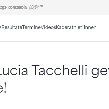
Coop
Concordia
Ochsner Sport
s
Resultate
Termine
Videos
Kaderathlet*innen
tigt. Alternativ können Sie die Sitemap ohne Jav
Lucia Tacchelli g
!