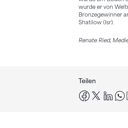
wurde er von Welt
Bronzegewinner an
Shatilow (Isr).
Renate Ried, Medi
Teilen
facebook
x
linke