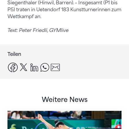
Siegenthaler (Hinwil, Barren). – Insgesamt (P1 bis
P5) traten in Uetendorf 183 Kunstturnerinnen zum
Wettkampf an.
Text: Peter Friedli, GYMlive
Teilen
facebook
x
linkedin
whatsapp
email
Weitere News
Nächster Halt: Weltmeisterschaft