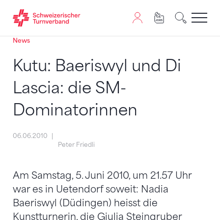
News
Zum Inhalt springen
Zur Sitemap navigieren
Zum Navigieren dieser Seite wird JavaScript benötigt. A
Kutu: Baeriswyl und Di
Lascia: die SM-
Dominatorinnen
06.06.2010
Peter Friedli
Am Samstag, 5. Juni 2010, um 21.57 Uhr
war es in Uetendorf soweit: Nadia
Baeriswyl (Düdingen) heisst die
Kunstturnerin, die Giulia Steingruber