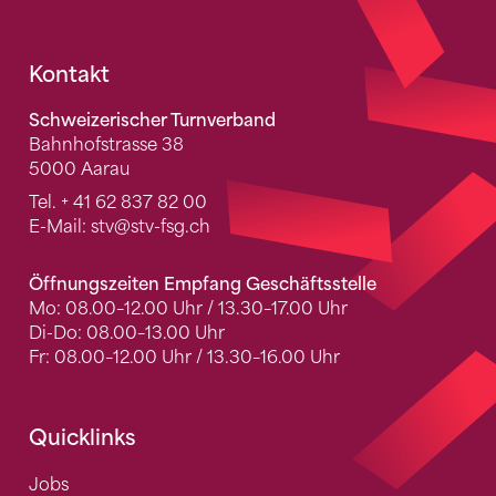
Fusszeile
Kontakt
Schweizerischer Turnverband
Bahnhofstrasse 38
5000 Aarau
Tel.
+ 41 62 837 82 00
E-Mail:
stv
@stv-fsg.ch
Öffnungszeiten Empfang Geschäftsstelle
Mo: 08.00–12.00 Uhr / 13.30–17.00 Uhr
Di-Do: 08.00–13.00 Uhr
Fr: 08.00–12.00 Uhr / 13.30–16.00 Uhr
Quicklinks
Jobs