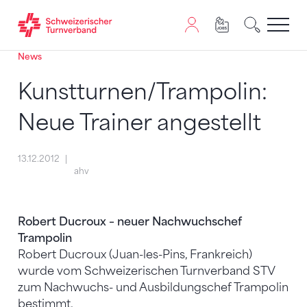
News
Zum Inhalt springen
Zur Sitemap navigieren
Zum Navigieren dieser Seite wird JavaScript benötigt. A
Kunstturnen/Trampolin:
Neue Trainer angestellt
13.12.2012
ahv
Robert Ducroux – neuer Nachwuchschef
Trampolin
Robert Ducroux (Juan-les-Pins, Frankreich)
wurde vom Schweizerischen Turnverband STV
zum Nachwuchs- und Ausbildungschef Trampolin
bestimmt.