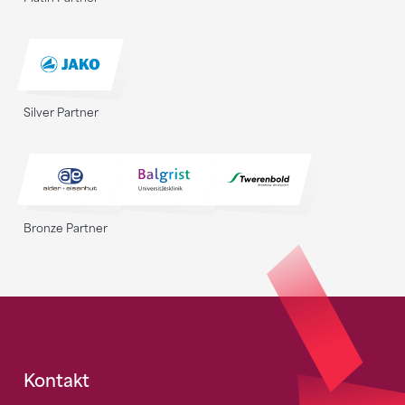
Silver Partner
Bronze Partner
Fusszeile
Kontakt