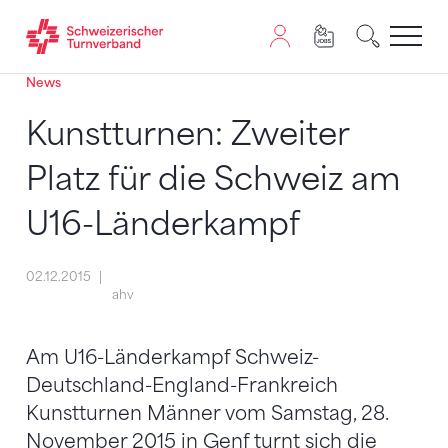
News
Zum Inhalt springen
Zur Sitemap navigieren
Zum Navigieren dieser Seite wird JavaScript benötigt. A
Kunstturnen: Zweiter
Platz für die Schweiz am
U16-Länderkampf
02.12.2015
ahv
Am U16-Länderkampf Schweiz-
Deutschland-England-Frankreich
Kunstturnen Männer vom Samstag, 28.
November 2015 in Genf turnt sich die