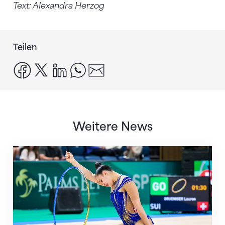
Text: Alexandra Herzog
Teilen
facebook
x
linkedin
whatsapp
email
Weitere News
Nächster Halt: Weltmeisterschaft