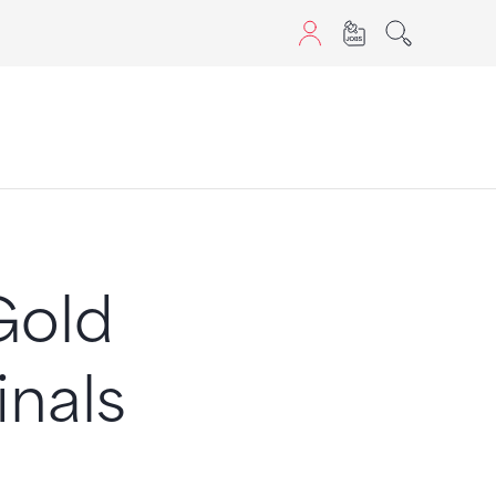
aScript nutzen.
Gold
inals