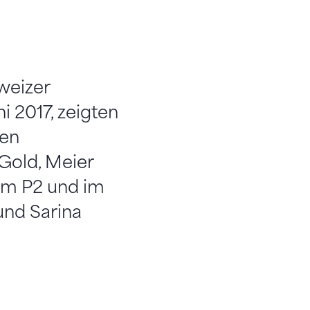
weizer
i 2017, zeigten
nen
Gold, Meier
 im P2 und im
und Sarina