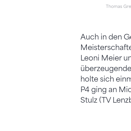
Thomas Gr
Auch in den Ge
Meisterschafte
Leoni Meier un
überzeugenden
holte sich ein
P4 ging an Mi
Stulz (TV Lenz