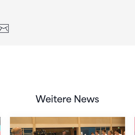
din
whatsapp
email
Weitere News
Mit klaren Zielen nach Zagreb