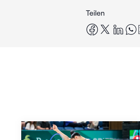
Teilen
facebook
x
linke
Nächster Halt: Weltmeisterschaft