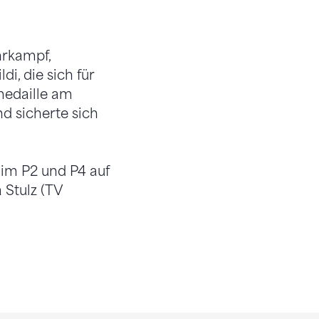
rkampf,
i, die sich für
dmedaille am
 sicherte sich
im P2 und P4 auf
Stulz (TV