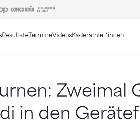
Coop
Concordia
Ochsner Sport
s
Resultate
Termine
Videos
Kaderathlet*innen
tigt. Alternativ können Sie die Sitemap ohne Jav
turnen: Zweimal 
ldi in den Gerätef