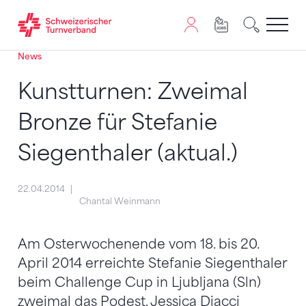
News
Zum Inhalt springen
Zur Sitemap navigieren
Zum Navigieren dieser Seite wird JavaScript benötigt. A
Kunstturnen: Zweimal
Bronze für Stefanie
Siegenthaler (aktual.)
22.04.2014
Chantal Weinmann
Am Osterwochenende vom 18. bis 20.
April 2014 erreichte Stefanie Siegenthaler
beim Challenge Cup in Ljubljana (Sln)
zweimal das Podest. Jessica Diacci