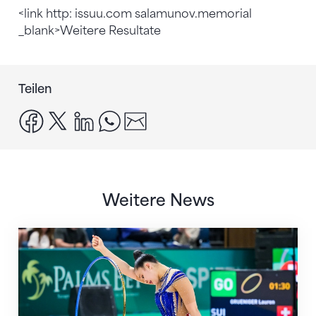
<link http: issuu.com salamunov.memorial
_blank>Weitere Resultate
Teilen
facebook
x
linkedin
whatsapp
email
Weitere News
Nächster Halt: Weltmeisterschaft