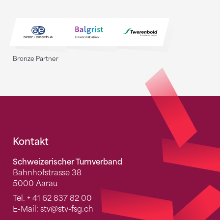
Bronze Partner
Fusszeile
Kontakt
Schweizerischer Turnverband
Bahnhofstrasse 38
5000 Aarau
Tel.
+ 41 62 837 82 00
E-Mail:
stv
@stv-fsg.ch