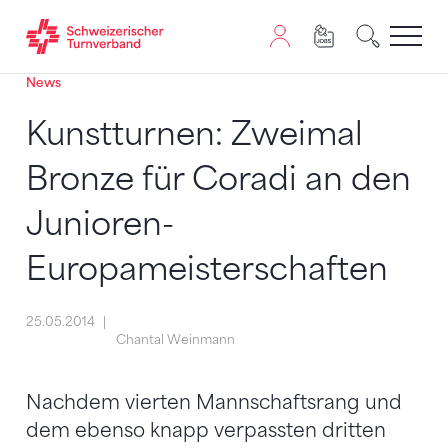
News
Zum Inhalt springen
Zur Sitemap navigieren
Zum Navigieren dieser Seite wird JavaScript benötigt. A
Kunstturnen: Zweimal
Bronze für Coradi an den
Junioren-
Europameisterschaften
25.05.2014
Chantal Weinmann
Nachdem vierten Mannschaftsrang und
dem ebenso knapp verpassten dritten