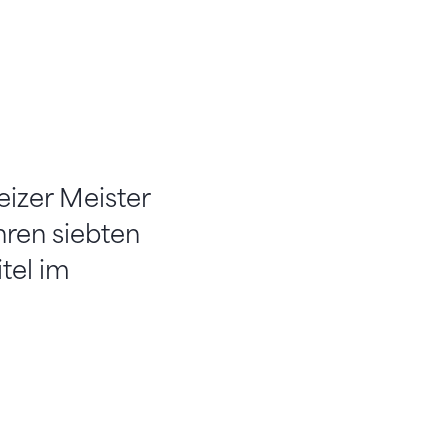
eizer Meister
hren siebten
itel im