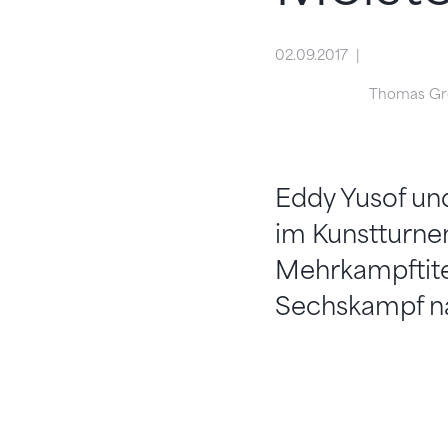
02.09.2017
Thomas Gr
Eddy Yusof und
im Kunstturnen
Mehrkampftitel 
Sechskampf n