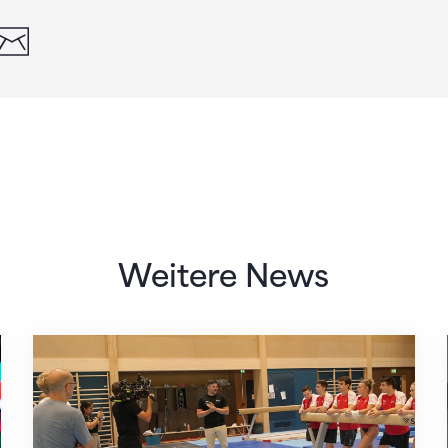
din
whatsapp
email
Weitere News
Mit klaren Zielen nach Zagreb