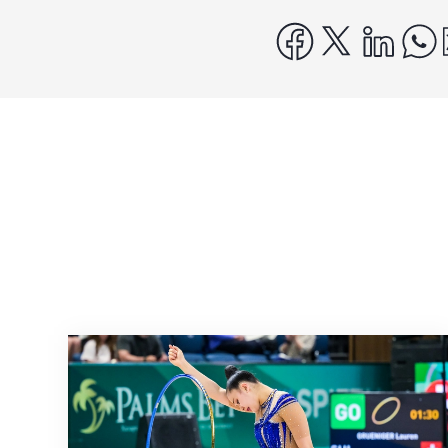
facebook
x
linke
Nächster Halt: Weltmeisterschaft