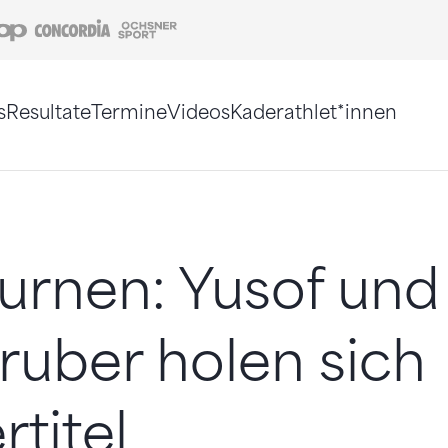
Coop
Concordia
Ochsner Sport
s
Resultate
Termine
Videos
Kaderathlet*innen
tigt. Alternativ können Sie die Sitemap ohne Jav
urnen: Yusof und
ruber holen sich
rtitel