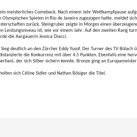
t ein meisterliches Comeback. Nach einem Jahr Wettkampfpause aufgr
n Olympischen Spielen in Rio de Janeiro zugezogen hatte, meldet sic
sterschaften zurück. Steingruber zeigte in Morges einen überzeugend
n Leistungsniveau ist, wie vor einem Jahr. Auf den zweiten Rang turn
rde die Aargauerin Jessica Diacci.
Sieg deutlich an den Zürcher Eddy Yusof. Der Turner des TV Bülach 
stanzierte die Konkurrenz mit über 4.5 Punkten. Ebenfalls eine herv
Serhani, der sich Silber sichern konnte. Bronze ging an Europameiste
olten sich Céline Sidler und Nathan Bösiger die Titel.