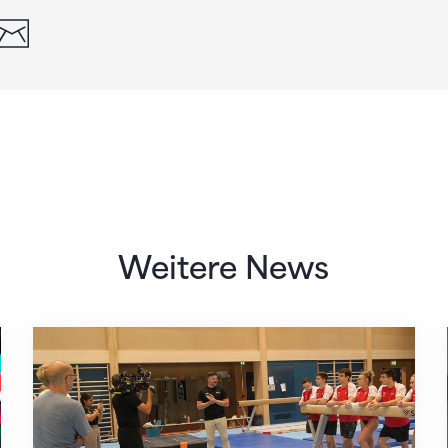
din
whatsapp
email
Weitere News
Mit klaren Zielen nach Zagreb