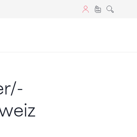
aScript nutzen.
r/-
hweiz