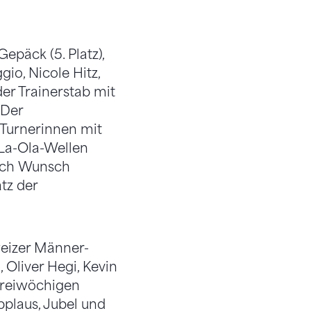
epäck (5. Platz),
gio, Nicole Hitz,
der Trainerstab mit
 Der
Turnerinnen mit
 La-Ola-Wellen
ach Wunsch
tz der
weizer Männer-
 Oliver Hegi, Kevin
dreiwöchigen
plaus, Jubel und