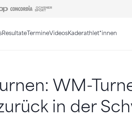
Coop
Concordia
Ochsner Sport
s
Resultate
Termine
Videos
Kaderathlet*innen
tigt. Alternativ können Sie die Sitemap ohne Jav
turnen: WM-Turne
zurück in der Sc