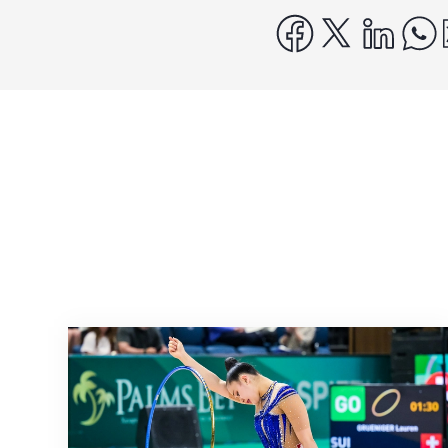
facebook
x
linke
Nächster Halt: Weltmeisterschaft