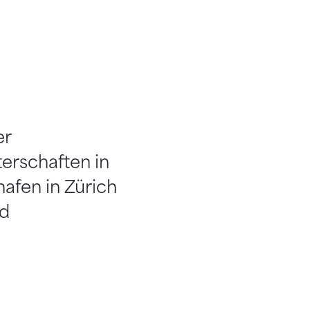
er
erschaften in
afen in Zürich
nd