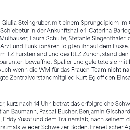
t Giulia Steingruber, mit einem Sprungdiplom im G
 Schiebetür in der Ankunftshalle 1. Caterina Barlog
a Mülhauser, Laura Schulte, Stefanie Siegenthaler, 
 Arzt und Funktionären folgten ihr auf dem Fusse.
 TZ Fürstenland und des RLZ Zürich, stand den 
arenten bewaffnet Spalier und geleitete sie mit
Auch wenn die WM für das Frauen-Team nicht n
igte Zentralvorstandmitglied Kurt Egloff den Einsa
r, kurz nach 14 Uhr, betrat das erfolgreiche Sch
stian Baumann, Pascal Bucher, Benjamin Gischard,
i, Eddy Yusof und dem Trainerstab, nach seinem 
rstmals wieder Schweizer Boden. Frenetischer Ap