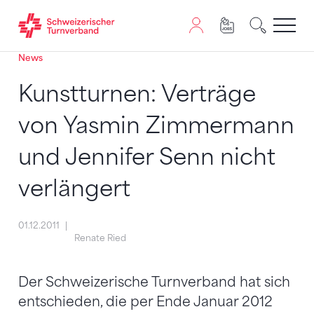
News
Zum Inhalt springen
Zur Sitemap navigieren
Zum Navigieren dieser Seite wird JavaScript benötigt. A
Kunstturnen: Verträge
von Yasmin Zimmermann
und Jennifer Senn nicht
verlängert
01.12.2011
Renate Ried
Der Schweizerische Turnverband hat sich
entschieden, die per Ende Januar 2012