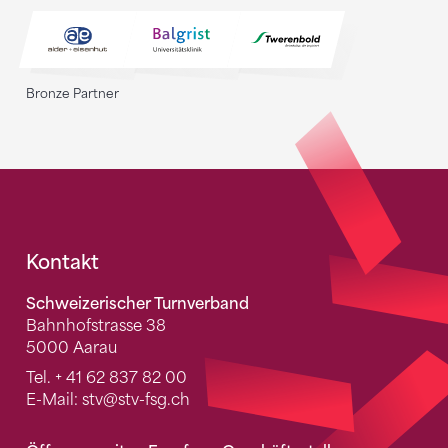
Bronze Partner
Fusszeile
Kontakt
Schweizerischer Turnverband
Bahnhofstrasse 38
5000 Aarau
Tel.
+ 41 62 837 82 00
E-Mail:
stv
@stv-fsg.ch