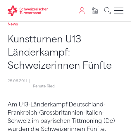
News
Zum Inhalt springen
Zur Sitemap navigieren
Zum Navigieren dieser Seite wird JavaScript benötigt. A
Kunstturnen U13
Länderkampf:
Schweizerinnen Fünfte
25.06.2011
Renate Ried
Am U13-Länderkampf Deutschland-
Frankreich-Grossbritannien-Italien-
Schweiz im bayrischen Tittmoning (De)
wurden die Schweizerinnen Fünfte.