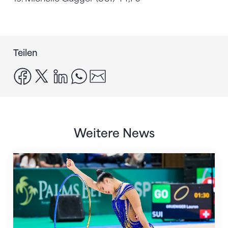
Teilen
facebook
x
linkedin
whatsapp
email
Weitere News
Nächster Halt: Weltmeisterschaft