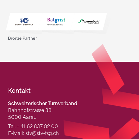
Bronze Partner
Fusszeile
Kontakt
Schweizerischer Turnverband
Bahnhofstrasse 38
5000 Aarau
Tel.
+ 41 62 837 82 00
E-Mail:
stv
@stv-fsg.ch