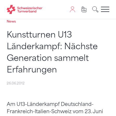
News
Zum Inhalt springen
Zur Sitemap navigieren
Zum Navigieren dieser Seite wird JavaScript benötigt. A
Kunstturnen U13
Länderkampf: Nächste
Generation sammelt
Erfahrungen
26.06.2012
Am U13-Länderkampf Deutschland-
Frankreich-Italien-Schweiz vom 23. Juni