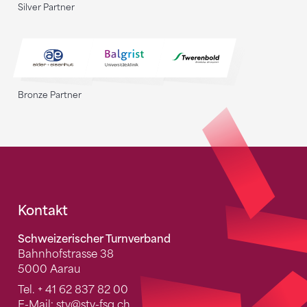
Silver Partner
Bronze Partner
Fusszeile
Kontakt
Schweizerischer Turnverband
Bahnhofstrasse 38
5000 Aarau
Tel.
+ 41 62 837 82 00
E-Mail:
stv
@stv-fsg.ch