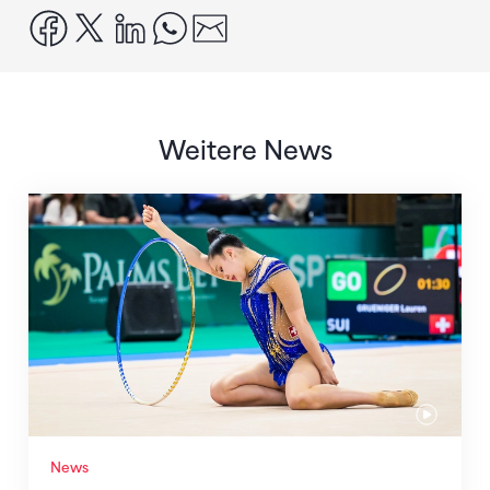
facebook
x
linkedin
whatsapp
email
Weitere News
Nächster Halt: Weltmeisterschaft
News