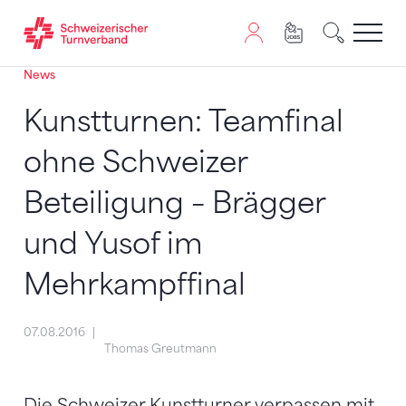
News
Zum Inhalt springen
Zur Sitemap navigieren
Zum Navigieren dieser Seite wird JavaScript benötigt. A
Kunstturnen: Teamfinal
ohne Schweizer
Beteiligung – Brägger
und Yusof im
Mehrkampffinal
07.08.2016
Thomas Greutmann
Die Schweizer Kunstturner verpassen mit