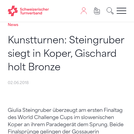
News
Zum Inhalt springen
Zur Sitemap navigieren
Zum Navigieren dieser Seite wird JavaScript benötigt. A
Kunstturnen: Steingruber
siegt in Koper, Gischard
holt Bronze
02.06.2018
Giulia Steingruber überzeugt am ersten Finaltag
des World Challenge Cups im slowenischen
Koper an ihrem Paradegerät dem Sprung. Beide
Finalsprünge gelingen der Gossauerin