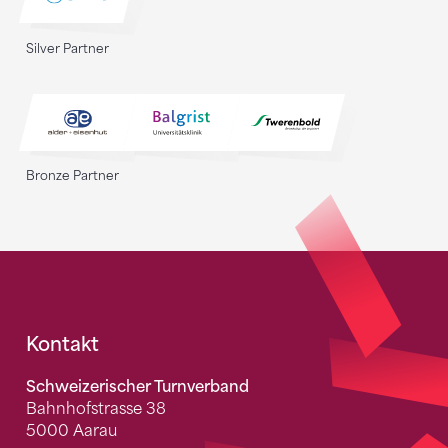
Silver Partner
Bronze Partner
Fusszeile
Kontakt
Schweizerischer Turnverband
Bahnhofstrasse 38
5000 Aarau