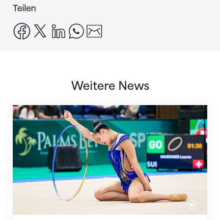
Teilen
facebook
x
linkedin
whatsapp
email
Weitere News
Nächster Halt: Weltmeisterschaft