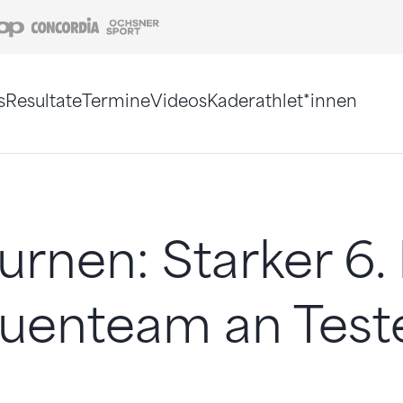
Coop
Concordia
Ochsner Sport
s
Resultate
Termine
Videos
Kaderathlet*innen
tigt. Alternativ können Sie die Sitemap ohne Jav
urnen: Starker 6.
auenteam an Test