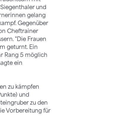
e Siegenthaler und
urnerinnen gelang
ttkampf. Gegenüber
on Cheftrainer
sern. "Die Frauen
m geturnt. Ein
ar Rang 5 möglich
sagte ein
men zu kämpfen
Punkte) und
Steingruber zu den
ie Vorbereitung für