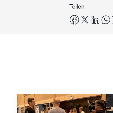
Teilen
facebook
x
linke
Mit klaren Zielen nach Zagreb