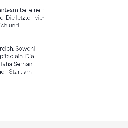
uenteam bei einem
 Die letzten vier
eich und
greich. Sowohl
ftag ein. Die
 Taha Serhani
inen Start am