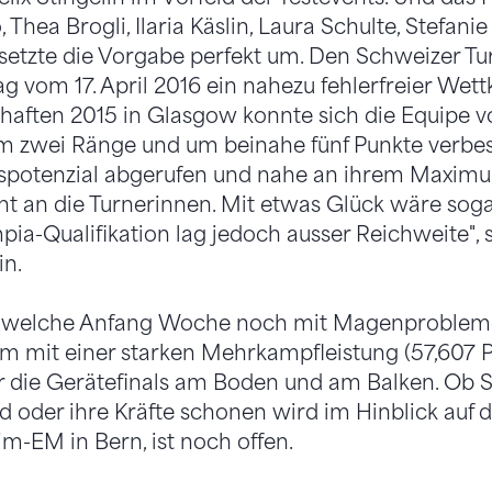
 Thea Brogli, Ilaria Käslin, Laura Schulte, Stefani
 setzte die Vorgabe perfekt um. Den Schweizer T
ag vom 17. April 2016 ein nahezu fehlerfreier We
aften 2015 in Glasgow konnte sich die Equipe v
m zwei Ränge und um beinahe fünf Punkte verbes
gspotenzial abgerufen und nahe an ihrem Maximu
t an die Turnerinnen. Mit etwas Glück wäre sog
ia-Qualifikation lag jedoch ausser Reichweite", 
in.
r, welche Anfang Woche noch mit Magenproble
am mit einer starken Mehrkampfleistung (57,607 
 für die Gerätefinals am Boden und am Balken. Ob 
d oder ihre Kräfte schonen wird im Hinblick auf d
-EM in Bern, ist noch offen.