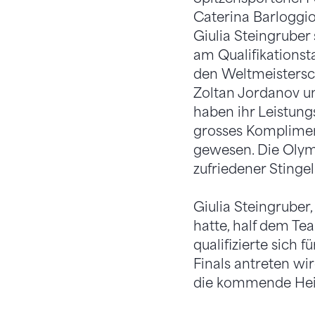
Caterina Barloggio,
Giulia Steingruber
am Qualifikationst
den Weltmeistersch
Zoltan Jordanov u
haben ihr Leistun
grosses Komplimen
gewesen. Die Olymp
zufriedener Stingel
Giulia Steingrube
hatte, half dem Te
qualifizierte sich
Finals antreten wir
die kommende Heim