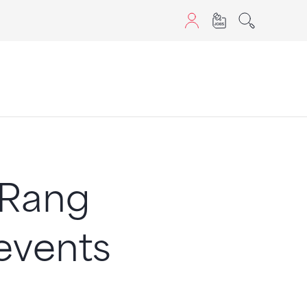
aScript nutzen.
 Rang
events