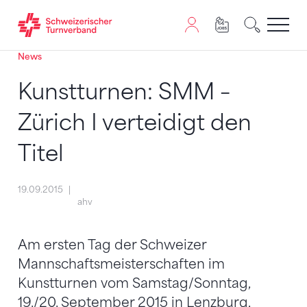
News
Zum Inhalt springen
Zur Sitemap navigieren
Zum Navigieren dieser Seite wird JavaScript benötigt. A
Kunstturnen: SMM –
Zürich I verteidigt den
Titel
19.09.2015
ahv
Am ersten Tag der Schweizer
Mannschaftsmeisterschaften im
Kunstturnen vom Samstag/Sonntag,
19./20. September 2015 in Lenzburg,