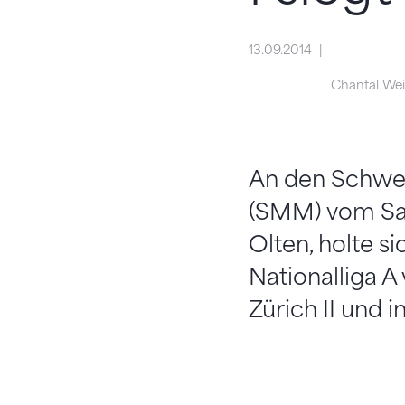
13.09.2014
Chantal W
An den Schwei
(SMM) vom Sam
Olten, holte s
Nationalliga A 
Zürich II und i