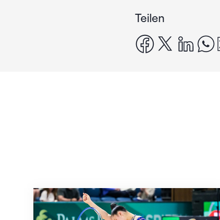
Teilen
facebook
x
linke
Nächster Halt: Weltmeisterschaft