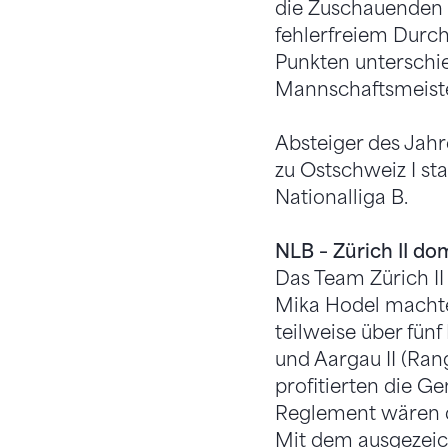
die Zuschauenden d
fehlerfreiem Durc
Punkten unterschie
Mannschaftsmeister.
Absteiger des Jahr
zu Ostschweiz I st
Nationalliga B.
NLB – Zürich II do
Das Team Zürich II
Mika Hodel machte 
teilweise über fün
und Aargau II (Ran
profitierten die G
Reglement wären di
Mit dem ausgezeic