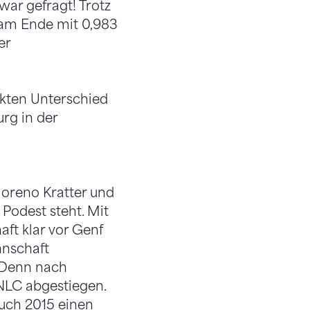
war gefragt! Trotz
 am Ende mit 0,983
er
nkten Unterschied
rg in der
Moreno Kratter und
Podest steht. Mit
ft klar vor Genf
nnschaft
. Denn nach
NLC abgestiegen.
uch 2015 einen