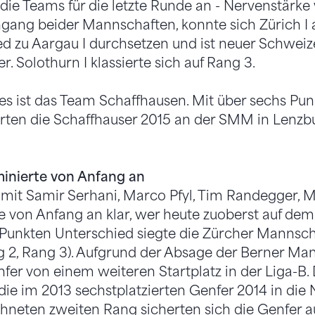
ie Teams für die letzte Runde an - Nervenstärke 
hgang beider Mannschaften, konnte sich Zürich I
d zu Aargau I durchsetzen und ist neuer Schweiz
 Solothurn I klassierte sich auf Rang 3.
es ist das Team Schaffhausen. Mit über sechs Pu
arten die Schaffhauser 2015 an der SMM in Lenzbu
minierte von Anfang an
 mit Samir Serhani, Marco Pfyl, Tim Randegger, 
von Anfang an klar, wer heute zuoberst auf dem 
f Punkten Unterschied siegte die Zürcher Mannscha
g 2, Rang 3). Aufgrund der Absage der Berner Ma
enfer von einem weiteren Startplatz in der Liga-B
e im 2013 sechstplatzierten Genfer 2014 in die 
hneten zweiten Rang sicherten sich die Genfer a