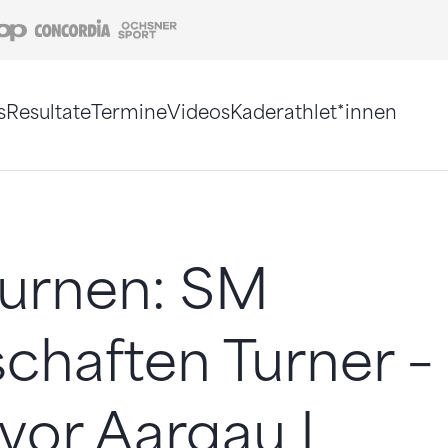
Coop
Concordia
Ochsner Sport
s
Resultate
Termine
Videos
Kaderathlet*innen
tigt. Alternativ können Sie die Sitemap ohne Jav
turnen: SM
haften Turner – 
 vor Aargau I