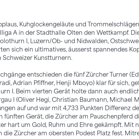
plaus, Kuhglockengeläute und Trommelschlägen 
liga A in der Stadthalle Olten den Wettkampf. D
 Solothurn I, Luzern/Ob- und Nidwalden, Ostschwei
rten sich ein ultimatives, äusserst spannendes K
n Schweizer Kunstturnern.
rchgänge entschieden die fünf Zürcher Turner (Ed
di, Adrian Pfiffner, Henji Mboyo) klar für sich, ge
rn I. Beim vierten Gerät holte dann auch endlic
argau I (Oliver Hegi, Christian Baumann, Michael
üngen auf und war mit 4,733 Punkten Differenz d
m fünften Gerät, die Zürcher am Pauschenpferd 
ter hart um Gold, Ruhm und Ehre gekämpft. Mit n
n die Zürcher am obersten Podest Platz fest. Mitr