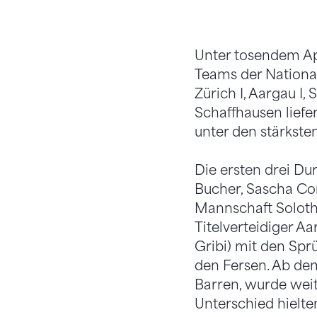
Unter tosendem Ap
Teams der National
Zürich I, Aargau I,
Schaffhausen liefe
unter den stärkste
Die ersten drei Du
Bucher, Sascha Cora
Mannschaft Solothu
Titelverteidiger A
Gribi) mit den Spr
den Fersen. Ab de
Barren, wurde wei
Unterschied hielte