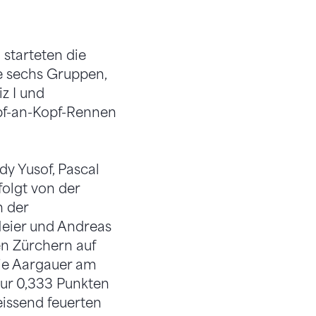
starteten die
ie sechs Gruppen,
z I und
opf-an-Kopf-Rennen
dy Yusof, Pascal
folgt von der
h der
 Meier und Andreas
en Zürchern auf
die Aargauer am
ur 0,333 Punkten
eissend feuerten