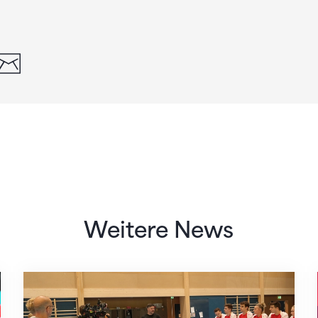
din
whatsapp
email
Weitere News
Mit klaren Zielen nach Zagreb