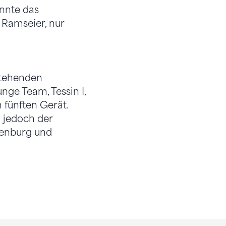
ennte das
Ramseier, nur
stehenden
nge Team, Tessin I,
 fünften Gerät.
 jedoch der
uenburg und