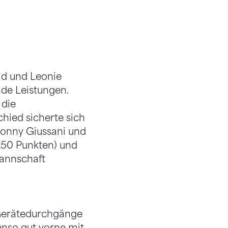
mid und Leonie
de Leistungen.
 die
hied sicherte sich
 Conny Giussani und
,250 Punkten) und
Mannschaft
 Gerätedurchgänge
enso gut vorne mit