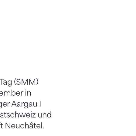
-Tag (SMM)
tember in
ger Aargau I
estschweiz und
ft Neuchâtel.