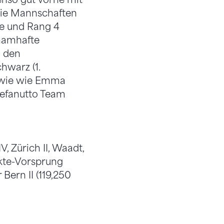
die Mannschaften
te und Rang 4
 namhafte
n den
hwarz (1.
owie wie Emma
tefanutto Team
, Zürich II, Waadt,
nkte-Vorsprung
Bern II (119,250