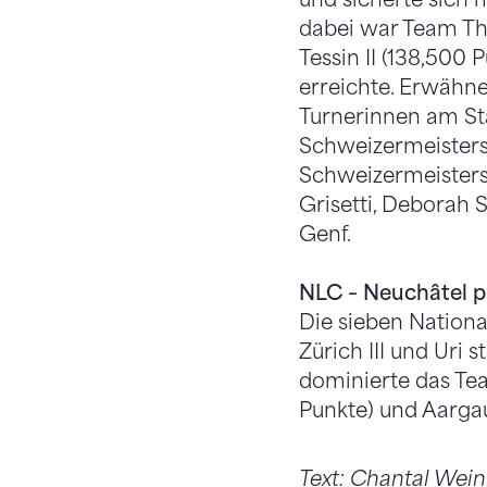
dabei war Team Th
Tessin II (138,500
erreichte. Erwähne
Turnerinnen am Sta
Schweizermeistersc
Schweizermeisters
Grisetti, Deborah 
Genf.
NLC – Neuchâtel p
Die sieben National
Zürich III und Uri
dominierte das Tea
Punkte) und Aargau 
Text: Chantal We