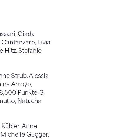
ussani, Giada
a Cantanzaro, Livia
e Hitz, Stefanie
nne Strub, Alessia
mina Arroyo,
8,500 Punkte. 3.
nutto, Natacha
 Kübler, Anne
 (Michelle Gugger,