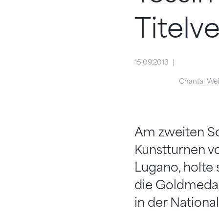
Titelv
15.09.2013
Chantal W
Am zweiten S
Kunstturnen v
Lugano, holte s
die Goldmedai
in der Nationa