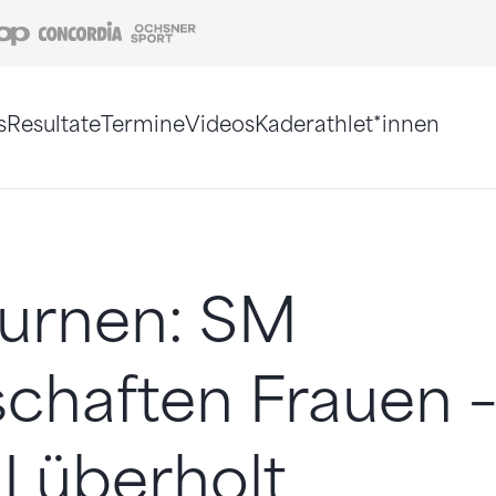
Coop
Concordia
Ochsner Sport
s
Resultate
Termine
Videos
Kaderathlet*innen
tigt. Alternativ können Sie die Sitemap ohne Jav
turnen: SM
chaften Frauen 
 I überholt