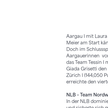
Aargau I mit Laura
Meier am Start kä
Doch im Schlussspu
Aargauerinnen von 
das Team Tessin I m
Giada Grisetti den
Zürich I (144,050 P
erreichte den viert
NLB – Team Nordwe
In der NLB domini
und sicherte sich 