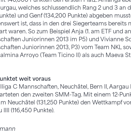
urgau, welches schlussendlich Rang 2 und 3 an 
 Punkte) und Genf (134,200 Punkte) abgeben muss
nswert ist, dass in den drei Siegerteams bereits
rt waren. So zum Beispiel Anja (1. am ETF und a
haften Juniorinnen 2013 im P5) und Vivianne Sc
chaften Juniorinnen 2013, P3) vom Team NKL s
Salmina Arroyo (Team Ticino II) als auch Maeva S
unktet weit voraus
liga C Mannschaften, Neuchâtel, Bern II, Aargau IV
 starteten den zweiten SMM-Tag. Mit einem 12-Pu
m Neuchâtel (131,250 Punkte) den Wettkampf vor 
IIII (116,450 Punkte).
inmann