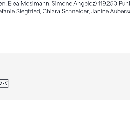
, Elea Mosimann, Simone Angeloz) 119,250 Punkte
tefanie Siegfried, Chiara Schneider, Janine Auberso
din
whatsapp
email