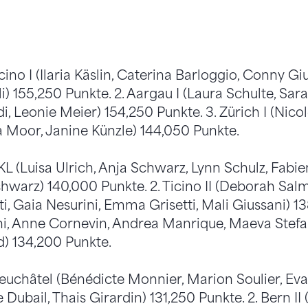
icino I (Ilaria Käslin, Caterina Barloggio, Conny Gi
li) 155,250 Punkte. 2. Aargau I (Laura Schulte, Sar
, Leonie Meier) 154,250 Punkte. 3. Zürich I (Nicol
a Moor, Janine Künzle) 144,050 Punkte.
KL (Luisa Ulrich, Anja Schwarz, Lynn Schulz, Fabie
chwarz) 140,000 Punkte. 2. Ticino II (Deborah Sal
, Gaia Nesurini, Emma Grisetti, Mali Giussani) 13
hi, Anne Cornevin, Andrea Manrique, Maeva Stefa
) 134,200 Punkte.
euchâtel (Bénédicte Monnier, Marion Soulier, Eva
Dubail, Thais Girardin) 131,250 Punkte. 2. Bern II