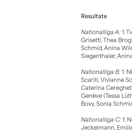
Resultate
Nationalliga A:
1. T
Grisetti, Thea Brog
Schmid, Anina Wildi
Siegenthaler, Anin
Nationalliga B:
1. N
Scariti, Vivianne S
Caterina Cereghetti
Genève (Tessa Lüt
Bovy, Sonia Schmid
Nationalliga C:
1. N
Jeckelmann, Emilie 