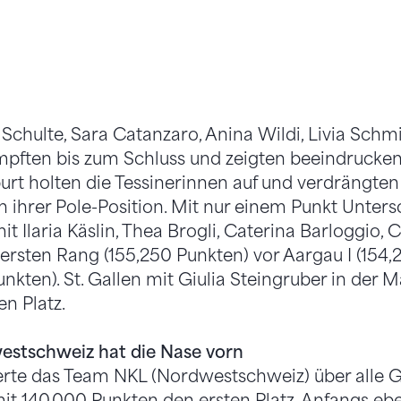
 Schulte, Sara Catanzaro, Anina Wildi, Livia Sch
mpften bis zum Schluss und zeigten beeindrucken
rt holten die Tessinerinnen auf und verdrängten
ihrer Pole-Position. Mit nur einem Punkt Untersc
it Ilaria Käslin, Thea Brogli, Caterina Barloggio,
 ersten Rang (155,250 Punkten) vor Aargau I (154
unkten). St. Gallen mit Giulia Steingruber in der 
en Platz.
stschweiz hat die Nase vorn
erte das Team NKL (Nordwestschweiz) über alle
mit 140,000 Punkten den ersten Platz. Anfangs eb