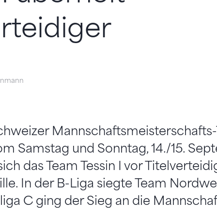
erteidiger
einmann
chweizer Mannschaftsmeisterschafts
om Samstag und Sonntag, 14./15. Sep
ich das Team Tessin I vor Titelverteidi
lle. In der B-Liga siegte Team Nordw
lliga C ging der Sieg an die Mannscha