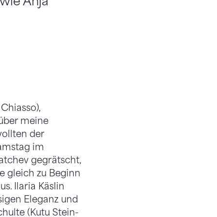
owie Anja
 Chiasso),
h über meine
ollten der
Samstag im
atchev gegrätscht,
e gleich zu Beginn
 Ilaria Käslin
sigen Eleganz und
hulte (Kutu Stein-