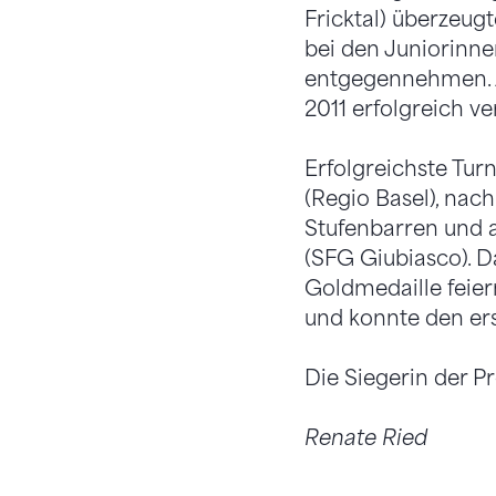
Fricktal) überzeug
bei den Juniorinnen
entgegennehmen. A
2011 erfolgreich ve
Erfolgreichste Tur
(Regio Basel), nac
Stufenbarren und a
(SFG Giubiasco). D
Goldmedaille feier
und konnte den erst
Die Siegerin der Pr
Renate Ried