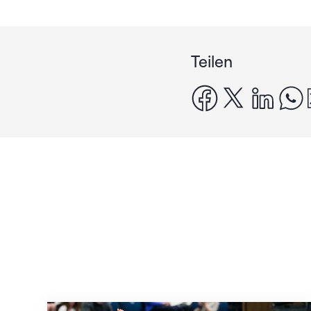
Teilen
facebook
x
linke