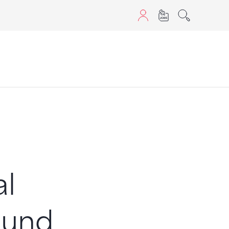
aScript nutzen.
al
n und