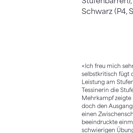
Stufenbarren),
Schwarz (P4, S
«Ich freu mich sehr
selbstkritisch fügt
Leistung am Stufen
Tessinerin die Stu
Mehrkampf zeigte s
doch den Ausgang k
einen Zwischensch
beeindruckte einm
schwierigen Übunge