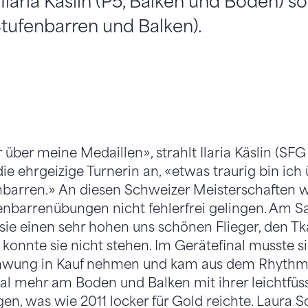
 Ilaria Käslin (P5, Balken und Boden) s
tufenbarren und Balken).
 über meine Medaillen», strahlt Ilaria Käslin (SFG
 die ehrgeizige Turnerin an, «etwas traurig bin ic
barren.» An diesen Schweizer Meisterschaften w
fenbarrenübungen nicht fehlerfrei gelingen. Am 
ie einen sehr hohen uns schönen Flieger, den Tk
onnte sie nicht stehen. Im Gerätefinal musste si
wung in Kauf nehmen und kam aus dem Rhythmus.
al mehr am Boden und Balken mit ihrer leichtfüs
n, was wie 2011 locker für Gold reichte. Laura Sc