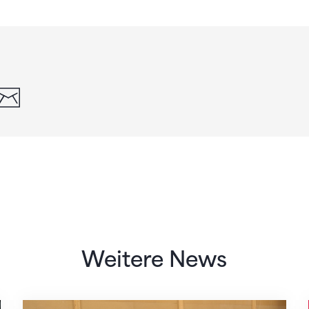
din
whatsapp
email
Weitere News