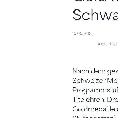
Schwa
10.06.2012
Renate Ried
Nach dem gest
Schweizer Meis
Programmstufe
Titelehren. Dr
Goldmedaille 