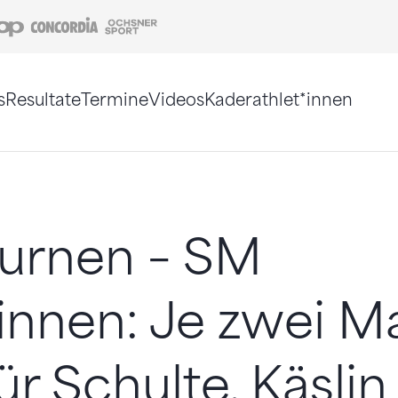
Coop
Concordia
Ochsner Sport
s
Resultate
Termine
Videos
Kaderathlet*innen
tigt. Alternativ können Sie die Sitemap ohne Jav
turnen – SM
innen: Je zwei M
ür Schulte, Käsli