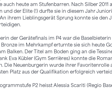
te auch heute am Stufenbarren. Nach Silber 2011
 und der Elite (!) durfte sie in diesem Jahr Juni
n ihrem Lieblingsgerät Sprung konnte sie den Ju
rteidigen.
nerin der Gerätefinals im P4 war die Baselbieteri
h Bronze im Mehrkampf erturnte sie sich heute G
m Balken. Der Titel am Boden ging an die Tessine
ank Eva Kübler (Gym Serrières) konnte die Roman
n. Die Neuenburgerin wurde ihrer Favoritenroll
en Platz aus der Qualifikation erfolgreich vertei
ogrammstufe P2 heisst Alessia Scariti (Regio Base