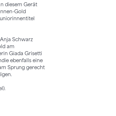
 an diesem Gerät
orinnen-Gold
niorinnentitel
n Anja Schwarz
old am
rin Giada Grisetti
die ebenfalls eine
e am Sprung gerecht
digen.
l).