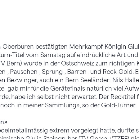
Oberbüren bestätigten Mehrkampf-Königin Giuli
turn-Titel vom Samstag auf eindrückliche Art und
TV Bern) wurde in der Ostschweiz zum richtigen 
n-, Pauschen-, Sprung-, Barren- und Reck-Gold. E
en Bezwinger, auch ein Bern Seeländer: Nils Halle
 gab mir für die Gerätefinals natürlich viel Aufw
de, habe ich selbst nicht erwartet. Der Recktitel
e noch in meiner Sammlung», so der Gold-Turner.
en»
elmetallmässig extrem vorgelegt hatte, durfte 
heimische Giulia Steingruber (TV Gossau/TZFF) ni