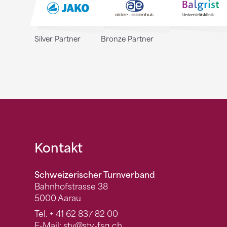
Silver Partner
Bronze Partner
Fusszeile
Kontakt
Schweizerischer Turnverband
Bahnhofstrasse 38
5000 Aarau
Tel.
+ 41 62 837 82 00
E-Mail:
stv
@stv-fsg.ch