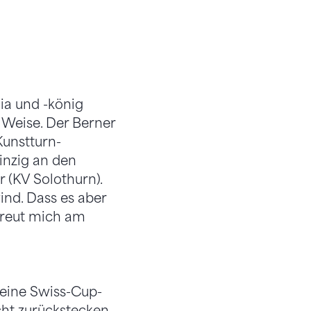
a und -könig
 Weise. Der Berner
Kunstturn-
inzig an den
r (KV Solothurn).
ind. Dass es aber
 freut mich am
seine Swiss-Cup-
cht zurückstecken.