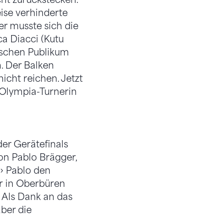
ise verhinderte
er musste sich die
a Diacci (Kutu
ischen Publikum
. Der Balken
icht reichen. Jetzt
 Olympia-Turnerin
er Gerätefinals
von Pablo Brägger,
r› Pablo den
r in Oberbüren
. Als Dank an das
ber die