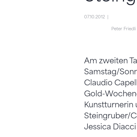
07.10.2012
Peter Friedl
Am zweiten Ta
Samstag/Sonnta
Claudio Capelli
Gold-Wochenen
Kunstturnerin 
Steingruber/Ca
Jessica Diacci 