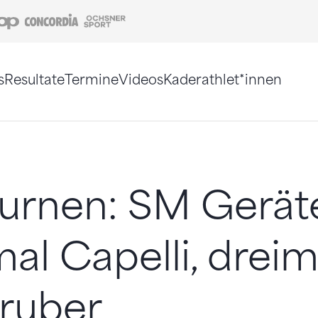
Coop
Concordia
Ochsner Sport
s
Resultate
Termine
Videos
Kaderathlet*innen
tigt. Alternativ können Sie die Sitemap ohne Jav
urnen: SM Geräte
mal Capelli, dreim
ruber