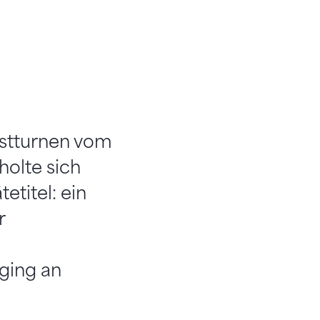
nstturnen vom
holte sich
etitel: ein
r
 ging an