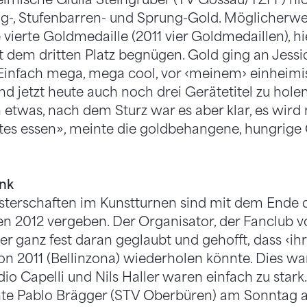
ung-, Stufenbarren- und Sprung-Gold. Möglicherwe
 vierte Goldmedaille (2011 vier Goldmedaillen), hi
 dem dritten Platz begnügen. Gold ging an Jessic
«Einfach mega, mega cool, vor ‹meinem› einheim
 jetzt heute auch noch drei Gerätetitel zu holen
twas, nach dem Sturz war es aber klar, es wird n
tes essen», meinte die goldbehangene, hungrige
ank
sterschaften im Kunstturnen sind mit dem Ende d
len 2012 vergeben. Der Organisator, der Fanclub 
er ganz fest daran geglaubt und gehofft, dass ‹ih
n 2011 (Bellinzona) wiederholen könnte. Dies wa
udio Capelli und Nils Haller waren einfach zu stark
te Pablo Brägger (STV Oberbüren) am Sonntag a