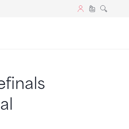
aScript nutzen.
finals
al