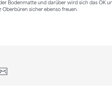
f der Bodenmatte und darüber wird sich das OK u
z Oberbüren sicher ebenso freuen.
din
whatsapp
email