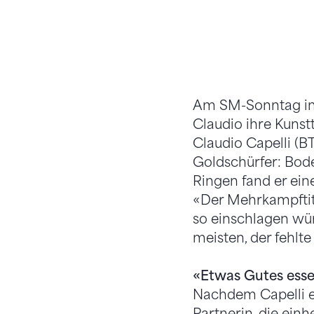
Am SM-Sonntag in 
Claudio ihre Kunst
Claudio Capelli (B
Goldschürfer: Bode
Ringen fand er ein
«Der Mehrkampftitel
so einschlagen wür
meisten, der fehlt
«Etwas Gutes ess
Nachdem Capelli ed
Partnerin, die ein