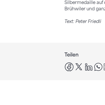
Silbermedaille au
Brühwiler und gan
Text: Peter Friedli
Teilen
facebook
x
linke