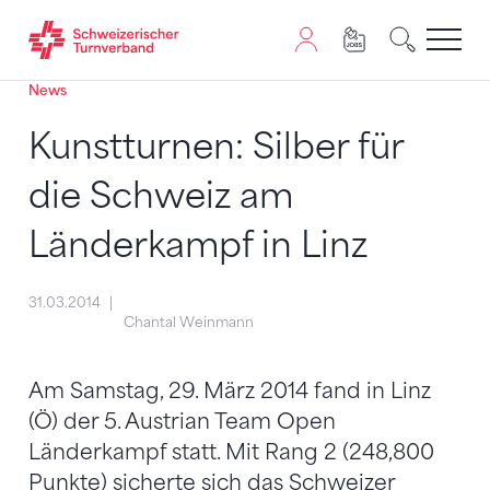
News
Zum Inhalt springen
Zur Sitemap navigieren
Zum Navigieren dieser Seite wird JavaScript benötigt. A
Kunstturnen: Silber für
die Schweiz am
Länderkampf in Linz
31.03.2014
Chantal Weinmann
Am Samstag, 29. März 2014 fand in Linz
(Ö) der 5. Austrian Team Open
Länderkampf statt. Mit Rang 2 (248,800
Punkte) sicherte sich das Schweizer