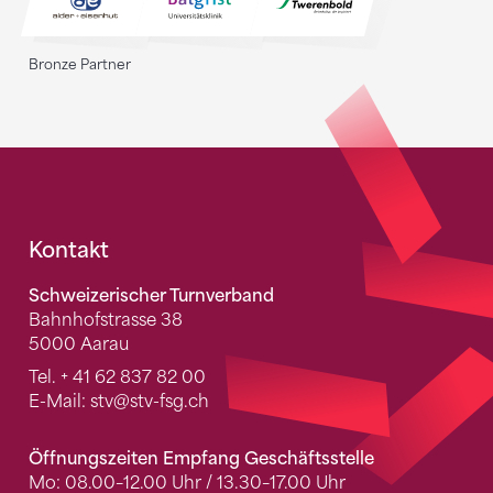
Bronze Partner
Fusszeile
Kontakt
Schweizerischer Turnverband
Bahnhofstrasse 38
5000 Aarau
Tel.
+ 41 62 837 82 00
E-Mail:
stv
@stv-fsg.ch
Öffnungszeiten Empfang Geschäftsstelle
Mo: 08.00–12.00 Uhr / 13.30–17.00 Uhr