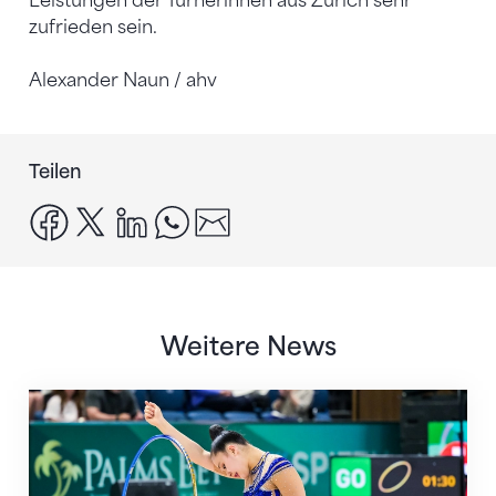
Leistungen der Turnerinnen aus Zürich sehr
zufrieden sein.
Alexander Naun / ahv
Teilen
facebook
x
linkedin
whatsapp
email
Weitere News
Nächster Halt: Weltmeisterschaft