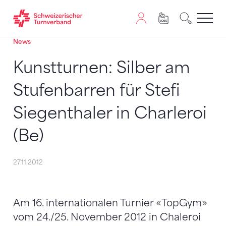
News
Zum Inhalt springen
Zur Sitemap navigieren
Zum Navigieren dieser Seite wird JavaScript benötigt. A
Kunstturnen: Silber am
Stufenbarren für Stefi
Siegenthaler in Charleroi
(Be)
27.11.2012
Am 16. internationalen Turnier «TopGym»
vom 24./25. November 2012 in Chaleroi