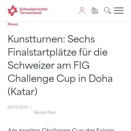
News
Zum Inhalt springen
Zur Sitemap navigieren
Zum Navigieren dieser Seite wird JavaScript benötigt. A
Kunstturnen: Sechs
Finalstartplätze für die
Schweizer am FIG
Challenge Cup in Doha
(Katar)
28.03.2012
Renate Ried
Am zweiten Challenge Cup der Saison