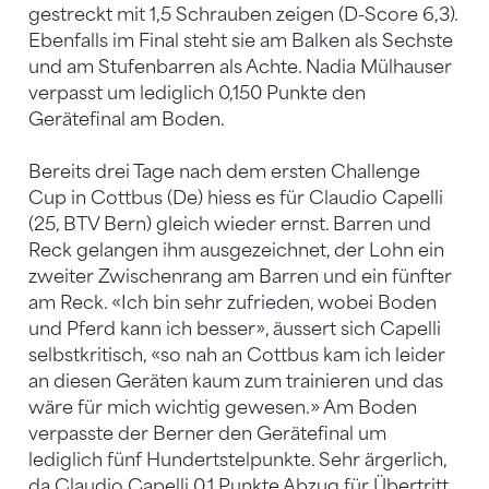
gestreckt mit 1,5 Schrauben zeigen (D-Score 6,3).
Ebenfalls im Final steht sie am Balken als Sechste
und am Stufenbarren als Achte. Nadia Mülhauser
verpasst um lediglich 0,150 Punkte den
Gerätefinal am Boden.
Bereits drei Tage nach dem ersten Challenge
Cup in Cottbus (De) hiess es für Claudio Capelli
(25, BTV Bern) gleich wieder ernst. Barren und
Reck gelangen ihm ausgezeichnet, der Lohn ein
zweiter Zwischenrang am Barren und ein fünfter
am Reck. «Ich bin sehr zufrieden, wobei Boden
und Pferd kann ich besser», äussert sich Capelli
selbstkritisch, «so nah an Cottbus kam ich leider
an diesen Geräten kaum zum trainieren und das
wäre für mich wichtig gewesen.» Am Boden
verpasste der Berner den Gerätefinal um
lediglich fünf Hundertstelpunkte. Sehr ärgerlich,
da Claudio Capelli 0,1 Punkte Abzug für Übertritt