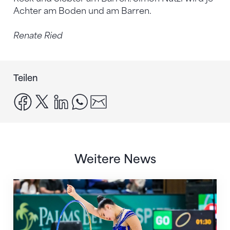
Achter am Boden und am Barren.
Renate Ried
Teilen
facebook
x
linkedin
whatsapp
email
Weitere News
Nächster Halt: Weltmeisterschaft