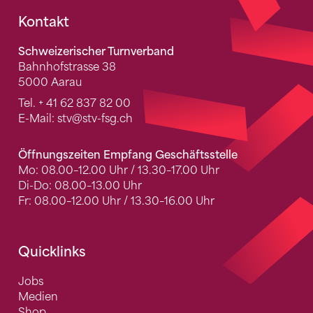
Fusszeile
Kontakt
Schweizerischer Turnverband
Bahnhofstrasse 38
5000 Aarau
Tel.
+ 41 62 837 82 00
E-Mail:
stv
@stv-fsg.ch
Öffnungszeiten Empfang Geschäftsstelle
Mo: 08.00–12.00 Uhr / 13.30–17.00 Uhr
Di-Do: 08.00–13.00 Uhr
Fr: 08.00–12.00 Uhr / 13.30–16.00 Uhr
Quicklinks
Jobs
Medien
Shop