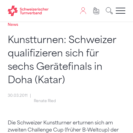
News
Zum Inhalt springen
Zur Sitemap navigieren
Zum Navigieren dieser Seite wird JavaScript benötigt. A
Kunstturnen: Schweizer
qualifizieren sich für
sechs Gerätefinals in
Doha (Katar)
30.03.2011
Renate Ried
Die Schweizer Kunstturner erturnen sich am
zweiten Challenge Cup (früher B-Weltcup) der