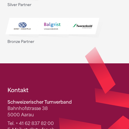
Silver Partner
Bronze Partner
Fusszeile
Kontakt
Schweizerischer Turnverband
Bahnhofstrasse 38
5000 Aarau
Tel.
+ 41 62 837 82 00