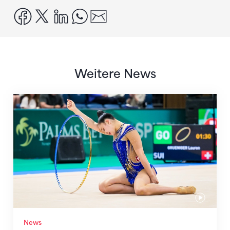
facebook
x
linkedin
whatsapp
email
Weitere News
Nächster Halt: Weltmeisterschaft
News