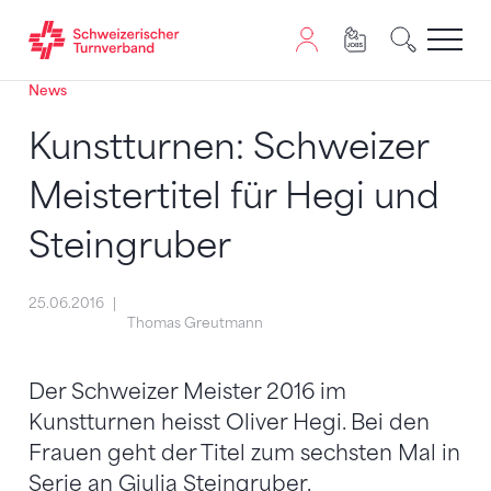
News
Zum Inhalt springen
Zur Sitemap navigieren
Zum Navigieren dieser Seite wird JavaScript benötigt. A
Kunstturnen: Schweizer
Meistertitel für Hegi und
Steingruber
25.06.2016
Thomas Greutmann
Der Schweizer Meister 2016 im
Kunstturnen heisst Oliver Hegi. Bei den
Frauen geht der Titel zum sechsten Mal in
Serie an Giulia Steingruber.